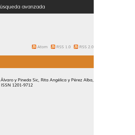
úsqueda avanzada
Atom
RSS 1.0
RSS 2.0
 Álvaro
y
Pineda Sic, Rita Angélica
y
Pérez Alba,
0. ISSN 1201-9712