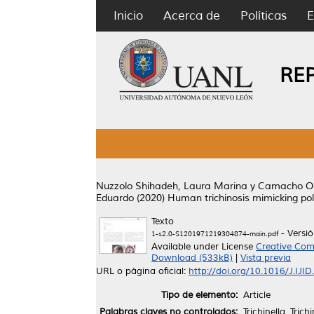
Inicio
Acerca de
Políticas
E
RE
Nuzzolo Shihadeh, Laura Marina
y
Camacho Ort
Eduardo
(2020)
Human trichinosis mimicking pol
Texto
- Versi
1-s2.0-S1201971219304874-main.pdf
Available under License
Creative Com
Download (533kB)
|
Vista previa
URL o página oficial:
http://doi.org/10.1016/J.IJI
Tipo de elemento:
Article
Palabras claves no controlados:
Trichinella, Trich