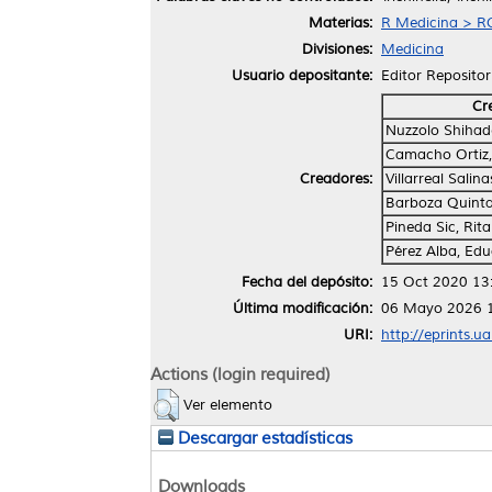
Materias:
R Medicina > RC
Divisiones:
Medicina
Usuario depositante:
Editor Repositor
Cr
Nuzzolo Shihad
Camacho Ortiz,
Creadores:
Villarreal Salin
Barboza Quinta
Pineda Sic, Rit
Pérez Alba, Ed
Fecha del depósito:
15 Oct 2020 13
Última modificación:
06 Mayo 2026 
URI:
http://eprints.u
Actions (login required)
Ver elemento
Descargar estadísticas
Downloads