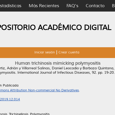
stadísticas
Más Recientes
FAQ's
Contacto
B
POSITORIO ACADÉMICO DIGITAL
Iniciar sesión
Crear cuenta
Human trichinosis mimicking polymyositis
iz, Adrián
y
Villarreal Salinas, Daniel Leocadio
y
Barboza Quintana,
ymyositis.
International Journal of Infectious Diseases, 92. pp. 19-2
ón Publicada
mons Attribution Non-commercial No Derivatives
.
D.2019.12.014
inosis, Trichinellosis, Polymyositis