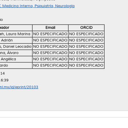
 Medicina Interna, Psiquiatría, Neurología
io
eador
Email
ORCID
eh, Laura Marina
NO ESPECIFICADO
NO ESPECIFICADO
 Adrián
NO ESPECIFICADO
NO ESPECIFICADO
as, Daniel Leocadio
NO ESPECIFICADO
NO ESPECIFICADO
na, Álvaro
NO ESPECIFICADO
NO ESPECIFICADO
a Angélica
NO ESPECIFICADO
NO ESPECIFICADO
uardo
NO ESPECIFICADO
NO ESPECIFICADO
:14
16:39
anl.mx/id/eprint/20103