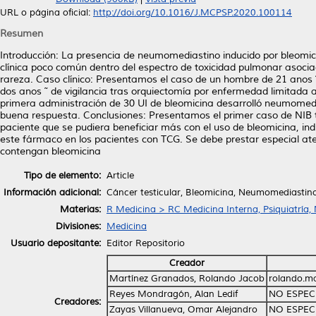
URL o página oficial:
http://doi.org/10.1016/J.MCPSP.2020.100114
Resumen
Introducción: La presencia de neumomediastino inducido por bleomic
clínica poco común dentro del espectro de toxicidad pulmonar asoci
rareza. Caso clínico: Presentamos el caso de un hombre de 21 anos 
dos anos ˜ de vigilancia tras orquiectomía por enfermedad limitada 
primera administración de 30 UI de bleomicina desarrolló neumomedia
buena respuesta. Conclusiones: Presentamos el primer caso de NIB tra
paciente que se pudiera beneficiar más con el uso de bleomicina, indiv
este fármaco en los pacientes con TCG. Se debe prestar especial at
contengan bleomicina
Tipo de elemento:
Article
Información adicional:
Cáncer testicular, Bleomicina, Neumomediastin
Materias:
R Medicina > RC Medicina Interna, Psiquiatría,
Divisiones:
Medicina
Usuario depositante:
Editor Repositorio
Creador
Martínez Granados, Rolando Jacob
rolando.m
Reyes Mondragón, Alan Ledif
NO ESPEC
Creadores:
Zayas Villanueva, Omar Alejandro
NO ESPEC