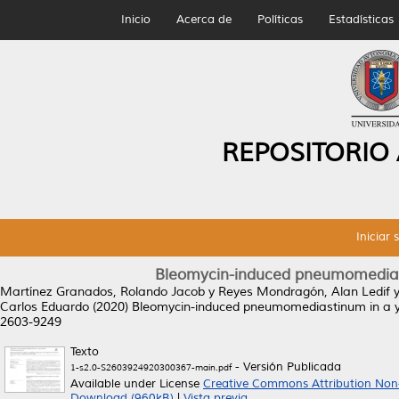
Inicio
Acerca de
Políticas
Estadísticas
REPOSITORIO
Iniciar 
Bleomycin-induced pneumomediast
Martínez Granados, Rolando Jacob
y
Reyes Mondragón, Alan Ledif
Carlos Eduardo
(2020)
Bleomycin-induced pneumomediastinum in a yo
2603-9249
Texto
- Versión Publicada
1-s2.0-S2603924920300367-main.pdf
Available under License
Creative Commons Attribution Non
Download (960kB)
|
Vista previa