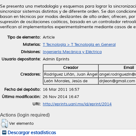
Se presenta una metodología y esquemas para lograr la sincronizaci
sincronizar sistemas distintos y de diferente orden. Se dan condicio
basan en técnicas por modos deslizantes de alto orden; ofrecen, po
supresión de oscilaciones caóticas, basado en un controlador retro
verifican al implementarlos experimentalmente mediante casos de e
Tipo de elemento:
Article
Materias:
T Tecnología > T Tecnología en General
Divisiones:
Ingeniería Mecánica y Eléctrica
Usuario depositante:
Admin Eprints
Creador
Email
Creadores:
Rodríguez Liñán, Juan Ángel
angel.rodriguezln@
León Morales, Jesús de
drjleon@gmail.com
Fecha del depósito:
16 Mar 2011 16:57
Última modificación:
26 Nov 2014 16:47
URI:
http://eprints.uanl.mx/id/eprint/2014
Actions (login required)
Ver elemento
Descargar estadísticas