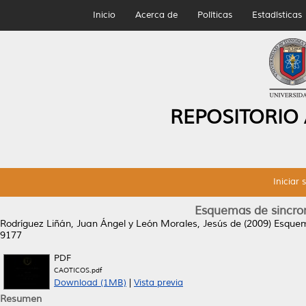
Inicio
Acerca de
Políticas
Estadísticas
REPOSITORIO
Iniciar 
Esquemas de sincron
Rodríguez Liñán, Juan Ángel
y
León Morales, Jesús de
(2009)
Esquem
9177
PDF
CAOTICOS.pdf
Download (1MB)
|
Vista previa
Resumen