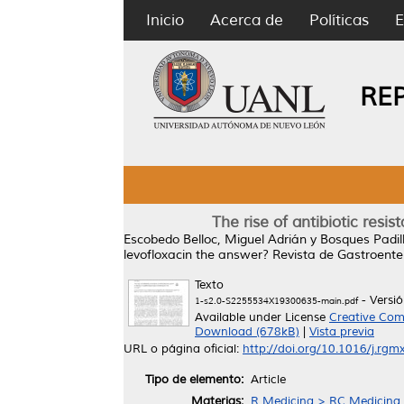
Inicio
Acerca de
Políticas
E
RE
The rise of antibiotic resi
Escobedo Belloc, Miguel Adrián
y
Bosques Padill
levofloxacin the answer?
Revista de Gastroenter
Texto
- Versi
1-s2.0-S2255534X19300635-main.pdf
Available under License
Creative Com
Download (678kB)
|
Vista previa
URL o página oficial:
http://doi.org/10.1016/j.rg
Tipo de elemento:
Article
Materias:
R Medicina > RC Medicina I