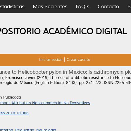
stadísticas
Más Recientes
FAQ's
Contacto
B
POSITORIO ACADÉMICO DIGITAL
Iniciar sesión
Crear cuenta
stance to Helicobacter pylori in Mexico: Is azithromycin p
a, Francisco Javier
(2019)
The rise of antibiotic resistance to Helicob
ología de México (English Edition), 84 (3). pp. 271-273. ISSN 2255-5
ón Publicada
mons Attribution Non-commercial No Derivatives
.
mxen.2018.10.006
nterna, Psiquiatría, Neurología