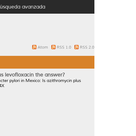
úsqueda avanzada
Atom
RSS 1.0
RSS 2.0
lus levofloxacin the answer?
acter pylori in Mexico: Is azithromycin plus
34X