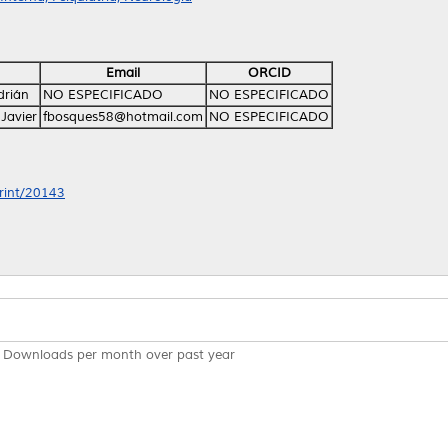
Email
ORCID
drián
NO ESPECIFICADO
NO ESPECIFICADO
 Javier
fbosques58@hotmail.com
NO ESPECIFICADO
print/20143
Downloads per month over past year