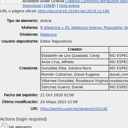
Available under License
Creative Commons Attribution Non
Download (109kB)
|
Vista previa
URL o página oficial:
http://doi.org/10.1016/j.jaci.2018.12.186
Tipo de elemento:
Article
Materias:
R Medicina > RC Medicina Interna, Psiquiatría, N
Divisiones:
Medicina
Usuario depositante:
Editor Repositorio
Creador
Elizabeth de Lira Quezada, Cindy
NO ESPEC
Arias Cruz, Alfredo
NO ESPEC
Creadores:
González Díaz, Sandra Nora
NO ESPEC
Román Cañamar, David Eugenio
david_ro
Villarreal González, Rosalaura Virginia
rosalaura
Sánchez Guerra, Daniel
NO ESPEC
Fecha del depósito:
21 Oct 2020 02:00
Última modificación:
24 Mayo 2023 21:09
URI:
http://eprints.uanl.mx/id/eprint/20148
Actions (login required)
Ver elemento