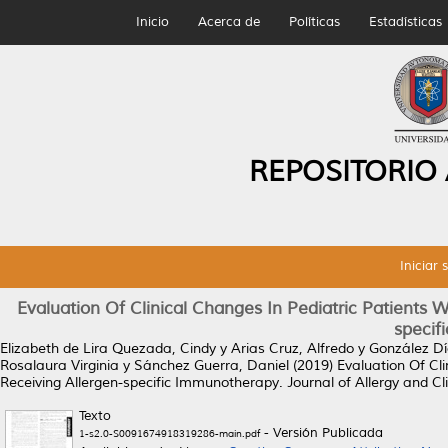
Inicio
Acerca de
Políticas
Estadísticas
REPOSITORIO
Iniciar 
Evaluation Of Clinical Changes In Pediatric Patients W
specif
Elizabeth de Lira Quezada, Cindy
y
Arias Cruz, Alfredo
y
González D
Rosalaura Virginia
y
Sánchez Guerra, Daniel
(2019)
Evaluation Of Cli
Receiving Allergen-specific Immunotherapy.
Journal of Allergy and C
Texto
- Versión Publicada
1-s2.0-S0091674918319286-main.pdf