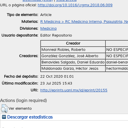
URL o página oficial:
http://doi.org/10.1016/j.rgmx.2018.06.009
Tipo de elemento:
Article
Materias:
R Medicina > RC Medicina Interna, Psiquiatría, N
Divisiones:
Medicina
Usuario depositante:
Editor Repositorio
Creador
Monreal Robles, Roberto
NO ESPECI
Creadores:
González González, José Alberto
NO ESPECI
Benavides Salgado, Daniel Eduardo
daniel-bena
Maldonado Garza, Héctor Jesús
hectormal
Fecha del depósito:
22 Oct 2020 01:01
Última modificación:
23 Jul 2025 15:43
URI:
http://eprints.uanl.mx/id/eprint/20155
Actions (login required)
Ver elemento
Descargar estadísticas