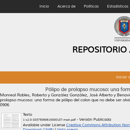
Inicio
Acerca de
Políticas
Estadísticas
REPOSITORIO
Iniciar 
Pólipo de prolapso mucoso: una form
Monreal Robles, Roberto
y
González González, José Alberto
y
Benavi
prolapso mucoso: una forma de pólipo del colon que no debe ser olv
0906
Texto
- Versión Publicada
1-s2.0-S0375090619300187-main.pdf
Available under License
Creative Commons Attribution Non
Download (1MB)
|
Vista previa