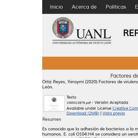
Inicio
Acerca de
Políticas
E
RE
Factores de
Ortiz Reyes, Yaraymi
(2020)
Factores de virulen
León.
Texto
- Versión Aceptada
1080313976.pdf
Available under License
Creative Com
Download (2MB)
|
Vista previa
Resumen
Es conocido que la adhesión de bacterias a la m
humanos. E. coli O104:H4 se considera un seroti