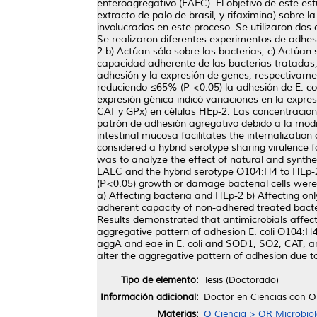
enteroagregativo (EAEC). El objetivo de este estu
extracto de palo de brasil, y rifaximina) sobre
involucrados en este proceso. Se utilizaron dos
Se realizaron diferentes experimentos de adhesi
2 b) Actúan sólo sobre las bacterias, c) Actúan
capacidad adherente de las bacterias tratadas,
adhesión y la expresión de genes, respectivame
reduciendo ≤65% (P <0.05) la adhesión de E. coli
expresión génica indicó variaciones en la expre
CAT y GPx) en células HEp-2. Las concentraciones
patrón de adhesión agregativo debido a la modif
intestinal mucosa facilitates the internalizati
considered a hybrid serotype sharing virulence 
was to analyze the effect of natural and synthet
EAEC and the hybrid serotype O104:H4 to HEp-2 c
(P<0.05) growth or damage bacterial cells were 
a) Affecting bacteria and HEp-2 b) Affecting onl
adherent capacity of non-adhered treated bacte
Results demonstrated that antimicrobials affected
aggregative pattern of adhesion E. coli O104:H4
aggA and eae in E. coli and SOD1, SO2, CAT, and G
alter the aggregative pattern of adhesion due to
Tipo de elemento:
Tesis (Doctorado)
Información adicional:
Doctor en Ciencias con O
Materias:
Q Ciencia > QR Microbiol