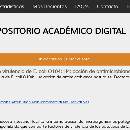
stadísticas
Más Recientes
FAQ's
Contacto
B
POSITORIO ACADÉMICO DIGITAL
Iniciar sesión
Crear cuenta
 virulencia de E. coli O104: H4: acción de antimicrobian
cia de E. coli O104: H4: acción de antimicrobianos naturales.
Doctorad
mons Attribution Non-commercial No Derivatives
.
ucosa intestinal facilita la internalización de microorganismos patóg
po híbrido que comparte factores de virulencia de los patotipos de E.