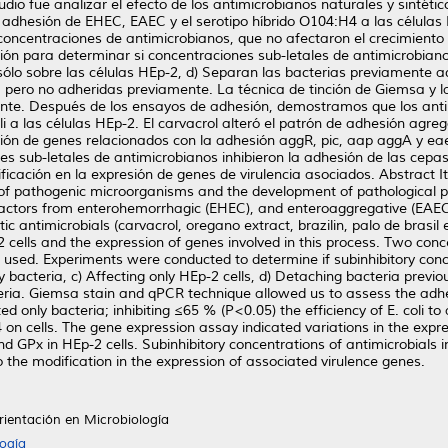
dio fue analizar el efecto de los antimicrobianos naturales y sintétic
 la adhesión de EHEC, EAEC y el serotipo híbrido O104:H4 a las célula
 concentraciones de antimicrobianos, que no afectaron el crecimiento 
ón para determinar si concentraciones sub-letales de antimicrobiano
 sólo sobre las células HEp-2, d) Separan las bacterias previamente a
 pero no adheridas previamente. La técnica de tinción de Giemsa y l
nte. Después de los ensayos de adhesión, demostramos que los antim
 a las células HEp-2. El carvacrol alteró el patrón de adhesión agreg
sión de genes relacionados con la adhesión aggR, pic, aap aggA y eae 
 sub-letales de antimicrobianos inhibieron la adhesión de las cepas de
icación en la expresión de genes de virulencia asociados. Abstract It
on of pathogenic microorganisms and the development of pathological 
factors from enterohemorrhagic (EHEC), and enteroaggregative (EAEC) 
ic antimicrobials (carvacrol, oregano extract, brazilin, palo de brasil
ells and the expression of genes involved in this process. Two concen
used. Experiments were conducted to determine if subinhibitory conce
y bacteria, c) Affecting only HEp-2 cells, d) Detaching bacteria previo
ria. Giemsa stain and qPCR technique allowed us to assess the adhe
 only bacteria; inhibiting ≤65 % (P<0.05) the efficiency of E. coli to
 on cells. The gene expression assay indicated variations in the expr
Px in HEp-2 cells. Subinhibitory concentrations of antimicrobials inhib
 the modification in the expression of associated virulence genes.
rientación en Microbiología
ogía