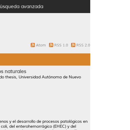
úsqueda avanzada
Atom
RSS 1.0
RSS 2.0
os naturales
o thesis, Universidad Autónoma de Nuevo
enos y el desarrollo de procesos patológicos en
 coli, del enterohemorrágico (EHEC) y del