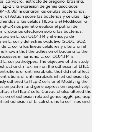
os (carvacrol, extracto de orégano, brasilina,
s HEp-2 y la expresión de genes asociados
(P <0.05) ni dañaron las células bacterianas.
s: a) Actúan sobre las bacterias y células HEp-
dheridas a las células HEp-2 o e) Modifican la
a qPCR nos permitió evaluar el patrón de
icrobianos afectaron solo a las bacterias;
ativo en E. coli O104:H4 y el ensayo de
en E. coli y del estrés oxidativo (SOD1, SO2,
 E. coli a las líneas celulares y alteraron el
 is known that the adhesion of bacteria to the
processes in humans. E. coli O104:H4 is
E. coli pathotypes. The objective of this study
 extract and, rifaximin) on the adhesion of EHEC,
trations of antimicrobials, that did not affect
ntrations of antimicrobials inhibit adhesion by
usly adhered to HEp-2 cells or e) Modifying the
sion pattern and gene expression respectively.
 attach to HEp-2 cells. Carvacrol also altered the
ession of adhesion-related genes aggR, pic, aap
it adhesion of E. coli strains to cell lines and,