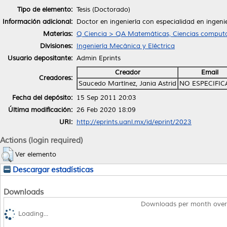
Tipo de elemento:
Tesis (Doctorado)
Información adicional:
Doctor en ingeniería con especialidad en ingeni
Materias:
Q Ciencia > QA Matemáticas, Ciencias computa
Divisiones:
Ingeniería Mecánica y Eléctrica
Usuario depositante:
Admin Eprints
Creador
Email
Creadores:
Saucedo Martínez, Jania Astrid
NO ESPECIFI
Fecha del depósito:
15 Sep 2011 20:03
Última modificación:
26 Feb 2020 18:09
URI:
http://eprints.uanl.mx/id/eprint/2023
Actions (login required)
Ver elemento
Descargar estadísticas
Downloads
Downloads per month over
Loading...