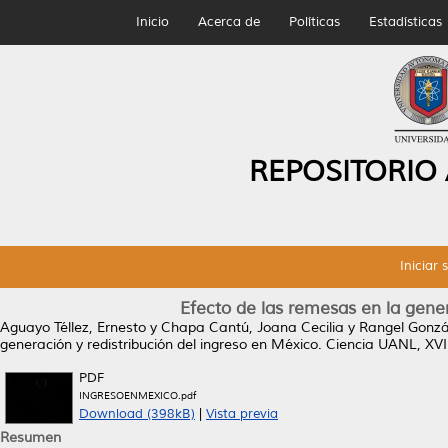
Inicio
Acerca de
Políticas
Estadísticas
REPOSITORIO
Iniciar 
Efecto de las remesas en la gener
Aguayo Téllez, Ernesto
y
Chapa Cantú, Joana Cecilia
y
Rangel Gonzál
generación y redistribución del ingreso en México.
Ciencia UANL, XVII
PDF
INGRESOENMEXICO.pdf
Download (398kB)
|
Vista previa
Resumen