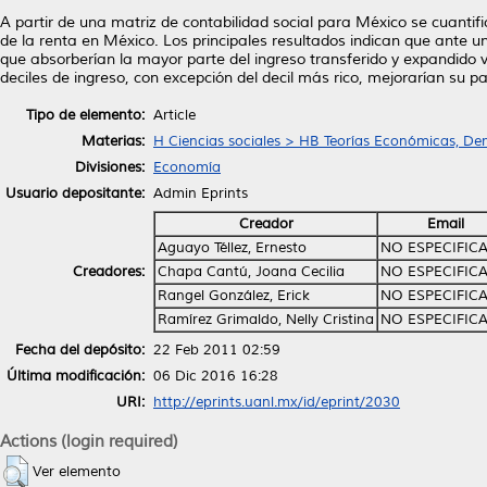
A partir de una matriz de contabilidad social para México se cuantifi
de la renta en México. Los principales resultados indican que ante un
que absorberían la mayor parte del ingreso transferido y expandido vía
deciles de ingreso, con excepción del decil más rico, mejorarían su par
Tipo de elemento:
Article
Materias:
H Ciencias sociales > HB Teorías Económicas, De
Divisiones:
Economía
Usuario depositante:
Admin Eprints
Creador
Email
Aguayo Téllez, Ernesto
NO ESPECIFIC
Creadores:
Chapa Cantú, Joana Cecilia
NO ESPECIFIC
Rangel González, Erick
NO ESPECIFIC
Ramírez Grimaldo, Nelly Cristina
NO ESPECIFIC
Fecha del depósito:
22 Feb 2011 02:59
Última modificación:
06 Dic 2016 16:28
URI:
http://eprints.uanl.mx/id/eprint/2030
Actions (login required)
Ver elemento