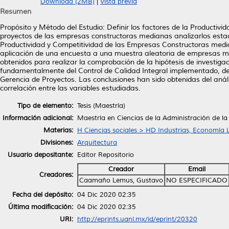
Download (2MB)
|
Vista previa
Resumen
Propósito y Método del Estudio: Definir los factores de la Productiv
proyectos de las empresas constructoras medianas analizarlos estad
Productividad y Competitividad de las Empresas Constructoras median
aplicación de una encuesta a una muestra aleatoria de empresas me
obtenidos para realizar la comprobación de la hipótesis de investig
fundamentalmente del Control de Calidad Integral implementado, de 
Gerencia de Proyectos. Las conclusiones han sido obtenidas del análisi
correlación entre las variables estudiadas.
Tipo de elemento:
Tesis (Maestría)
Información adicional:
Maestría en Ciencias de la Administración de l
Materias:
H Ciencias sociales > HD Industrias, Economía 
Divisiones:
Arquitectura
Usuario depositante:
Editor Repositorio
Creador
Email
Creadores:
Caamaño Lemus, Gustavo
NO ESPECIFICADO
Fecha del depósito:
04 Dic 2020 02:35
Última modificación:
04 Dic 2020 02:35
URI:
http://eprints.uanl.mx/id/eprint/20320