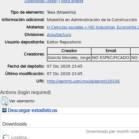
Download (3MB)
|
Vista previa
Tipo de elemento:
Tesis (Maestría)
Información adicional:
Maestría en Administración de la Construcción
Materias:
H Ciencias sociales > HD Industrias, Economía 
Divisiones:
Arquitectura
Usuario depositante:
Editor Repositorio
Creador
Email
Creadores:
García Morales, Jorge
NO ESPECIFICADO
NO 
Fecha del depósito:
07 Dic 2020 23:45
Última modificación:
07 Dic 2020 23:45
URI:
http://eprints.uanl.mx/id/eprint/20336
Actions (login required)
Ver elemento
Descargar estadísticas
Downloads
Downloads per month over
Loading...