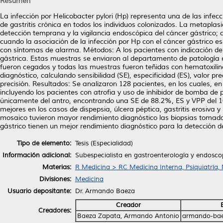
Resumen
La infección por Helicobacter pylori (Hp) representa una de las inf
de gastritis crónica en todos los individuos colonizados. La metaplasia
detección temprana y la vigilancia endoscópica del cáncer gástrico; 
cuando la asociación de la infección por Hp con el cáncer gástrico es
con síntomas de alarma. Métodos: A los pacientes con indicación de
gástrica. Estas muestras se enviaron al departamento de patología 
fueron cegados y todas las muestras fueron teñidas con hematoxilin
diagnóstico, calculando sensibilidad (SE), especificidad (ES), valor pr
precisión. Resultados: Se analizaron 128 pacientes, en los cuales, e
incluyendo los pacientes con atrofia y uso de inhibidor de bomba de 
únicamente del antro, encontrando una SE de 88.2%, ES y VPP del 
mejores en los casos de dispepsia, úlcera péptica, gastritis erosiva 
mosaico tuvieron mayor rendimiento diagnóstico las biopsias tomadas
gástrico tienen un mejor rendimiento diagnóstico para la detección d
Tipo de elemento:
Tesis (Especialidad)
Información adicional:
Subespecialista en gastroenterología y endosco
Materias:
R Medicina > RC Medicina Interna, Psiquiatría,
Divisiones:
Medicina
Usuario depositante:
Dr. Armando Baeza
Creador
Creadores:
Baeza Zapata, Armando Antonio
armando-ba