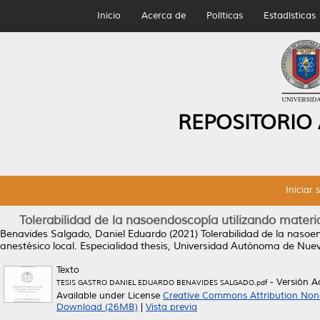
Inicio
Acerca de
Políticas
Estadísticas
REPOSITORIO
Iniciar 
Tolerabilidad de la nasoendoscopía utilizando materi
Benavides Salgado, Daniel Eduardo
(2021)
Tolerabilidad de la nasoe
anestésico local.
Especialidad thesis, Universidad Autónoma de Nue
Texto
- Versión 
TESIS GASTRO DANIEL EDUARDO BENAVIDES SALGADO.pdf
Available under License
Creative Commons Attribution Non
Download (26MB)
|
Vista previa