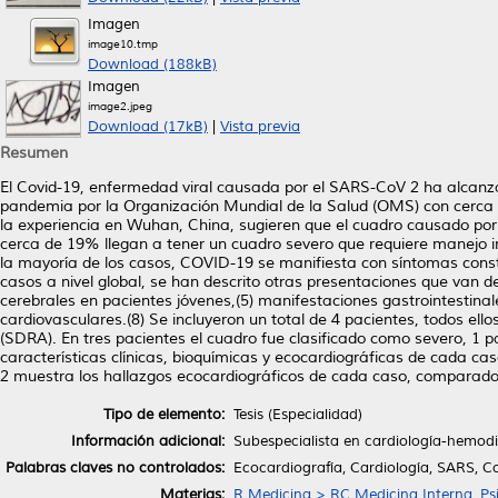
Imagen
image10.tmp
Download (188kB)
Imagen
image2.jpeg
Download (17kB)
|
Vista previa
Resumen
El Covid-19, enfermedad viral causada por el SARS-CoV 2 ha alcanzad
pandemia por la Organización Mundial de la Salud (OMS) con cerca d
la experiencia en Wuhan, China, sugieren que el cuadro causado por
cerca de 19% llegan a tener un cuadro severo que requiere manejo in
la mayoría de los casos, COVID-19 se manifiesta con síntomas const
casos a nivel global, se han descrito otras presentaciones que van d
cerebrales en pacientes jóvenes,(5) manifestaciones gastrointestinal
cardiovasculares.(8) Se incluyeron un total de 4 pacientes, todos el
(SDRA). En tres pacientes el cuadro fue clasificado como severo, 1 pac
características clínicas, bioquímicas y ecocardiográficas de cada cas
2 muestra los hallazgos ecocardiográficos de cada caso, comparados
Tipo de elemento:
Tesis (Especialidad)
Información adicional:
Subespecialista en cardiología-hemod
Palabras claves no controlados:
Ecocardiografía, Cardiología, SARS, 
Materias:
R Medicina > RC Medicina Interna, Psi