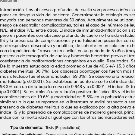
Resumen
Introducción: Los abscesos profundos de cuello son procesos infecci
poner en riesgo la vida del paciente. Generalmente la etiología es s
mayoría son personas menores de 50 años. Actualmente se utilizan di
riesgo de desarrollar complicaciones, tal es el caso del número de leu
N/L, el índice P/L, entre otros. El índice de inmunidad-inflamación 
pero en pacientes con absceso profundo de cuello no ha sido estudiado
IIS y la presencia de complicaciones y mortalidad en pacientes con 
y retrospectivo, descriptivo y analítico, de cohorte en un solo centro 
con diagnóstico de “absceso en cuello” en un periodo de 5 años (may
presencia de tomografía de cuello y biometría hemática previo al tra
coexistencia de malformaciones congénitas en cuello. Resultados: Se
De la muestra estudiada la edad promedio fue de 40.6 +/- 15.3 año
diabetes mellitus (30.7%). Los abscesos odontogénicos fueron más fr
más afectado fue el submandibular (69.3%). Se observó una relación si
mortalidad (p<0.0001). Se estableció un punto de corte del índice 
98.3% con un área bajo la curva de 0.948 y p<0.0001. El índice IIS ta
(p<0.0001). Se estableció una relación positiva del índice IIS y el ín
complicaciones de 19.6% y mortalidad de 5.5% en la población estud
similares a lo que se reportan en la literatura mundial respecto a s
presencia de diabetes mellitus lo que es explicado por la alta prevale
índice IIS y la presencia de complicaciones de manera general, princ
índice con la mortalidad al igual que con los otros biomarcadores est
Tipo de elemento:
Tesis (Especialidad)
Información adicional:
Especialista en Otorrinolaringología y Cirugía d