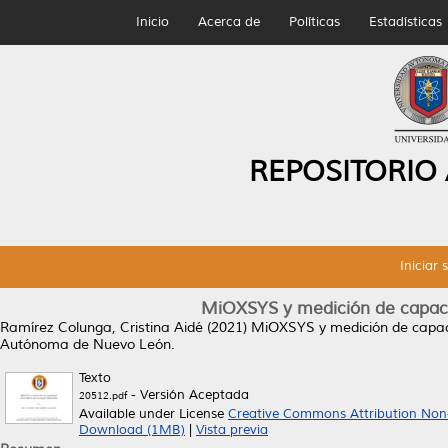
Inicio
Acerca de
Políticas
Estadísticas
REPOSITORIO
Iniciar 
MiOXSYS y medición de capaci
Ramírez Colunga, Cristina Aidé
(2021)
MiOXSYS y medición de capaci
Autónoma de Nuevo León.
Texto
- Versión Aceptada
20512.pdf
Available under License
Creative Commons Attribution Non
Download (1MB)
|
Vista previa