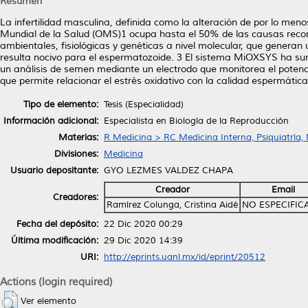
Resumen
La infertilidad masculina, definida como la alteración de por lo me
Mundial de la Salud (OMS)1 ocupa hasta el 50% de las causas reconoc
ambientales, fisiológicas y genéticas a nivel molecular, que generan 
resulta nocivo para el espermatozoide. 3 El sistema MiOXSYS ha surgi
un análisis de semen mediante un electrodo que monitorea el potenc
que permite relacionar el estrés oxidativo con la calidad espermática,
Tipo de elemento:
Tesis (Especialidad)
Información adicional:
Especialista en Biología de la Reproducción
Materias:
R Medicina > RC Medicina Interna, Psiquiatría,
Divisiones:
Medicina
Usuario depositante:
GYO LEZMES VALDEZ CHAPA
Creador
Email
Creadores:
Ramírez Colunga, Cristina Aidé
NO ESPECIFIC
Fecha del depósito:
22 Dic 2020 00:29
Última modificación:
29 Dic 2020 14:39
URI:
http://eprints.uanl.mx/id/eprint/20512
Actions (login required)
Ver elemento