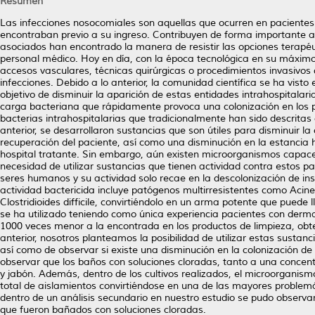
Resumen
Las infecciones nosocomiales son aquellas que ocurren en pacientes 
encontraban previo a su ingreso. Contribuyen de forma importante a
asociados han encontrado la manera de resistir las opciones terapéu
personal médico. Hoy en día, con la época tecnológica en su máximo
accesos vasculares, técnicas quirúrgicas o procedimientos invasivos
infecciones. Debido a lo anterior, la comunidad científica se ha vis
objetivo de disminuir la aparición de estas entidades intrahospital
carga bacteriana que rápidamente provoca una colonización en los pa
bacterias intrahospitalarias que tradicionalmente han sido descritas
anterior, se desarrollaron sustancias que son útiles para disminuir 
recuperación del paciente, así como una disminución en la estancia 
hospital tratante. Sin embargo, aún existen microorganismos capaces
necesidad de utilizar sustancias que tienen actividad contra estos p
seres humanos y su actividad solo recae en la descolonización de ins
actividad bactericida incluye patógenos multirresistentes como Aci
Clostridioides difficile, convirtiéndolo en un arma potente que puede 
se ha utilizado teniendo como única experiencia pacientes con derm
1000 veces menor a la encontrada en los productos de limpieza, obte
anterior, nosotros planteamos la posibilidad de utilizar estas sustanc
así como de observar si existe una disminución en la colonización de
observar que los baños con soluciones cloradas, tanto a una concen
y jabón. Además, dentro de los cultivos realizados, el microorgani
total de aislamientos convirtiéndose en una de las mayores problemá
dentro de un análisis secundario en nuestro estudio se pudo observa
que fueron bañados con soluciones cloradas.