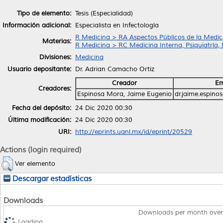
Tipo de elemento:
Tesis (Especialidad)
Información adicional:
Especialista en Infectología
R Medicina > RA Aspectos Públicos de la Medic
Materias:
R Medicina > RC Medicina Interna, Psiquiatría,
Divisiones:
Medicina
Usuario depositante:
Dr. Adrian Camacho Ortiz
Creador
Em
Creadores:
Espinosa Mora, Jaime Eugenio
dr.jaime.espin
Fecha del depósito:
24 Dic 2020 00:30
Última modificación:
24 Dic 2020 00:30
URI:
http://eprints.uanl.mx/id/eprint/20529
Actions (login required)
Ver elemento
Descargar estadísticas
Downloads
Downloads per month over
Loading...