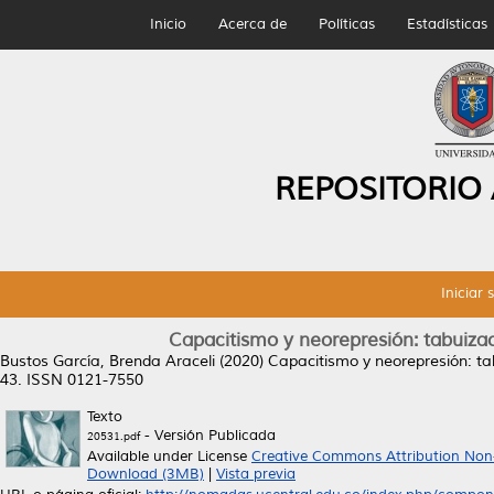
Inicio
Acerca de
Políticas
Estadísticas
REPOSITORIO
Iniciar 
Capacitismo y neorepresión: tabuizaci
Bustos García, Brenda Araceli
(2020)
Capacitismo y neorepresión: tab
43. ISSN 0121-7550
Texto
- Versión Publicada
20531.pdf
Available under License
Creative Commons Attribution Non
Download (3MB)
|
Vista previa