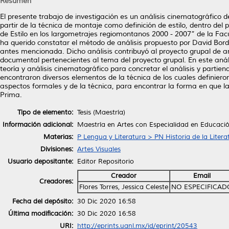
Resumen
El presente trabajo de investigación es un análisis cinematográfico de
partir de la técnica de montaje como definición de estilo, dentro del 
de Estilo en los largometrajes regiomontanos 2000 - 2007” de la Facul
ha querido constatar el método de análisis propuesto por David Bordwe
antes mencionada. Dicho análisis contribuyó al proyecto grupal de análi
documental pertenecientes al tema del proyecto grupal. En este análi
teoría y análisis cinematográfico para concretar el análisis y partie
encontraron diversos elementos de la técnica de los cuales definieron
aspectos formales y de la técnica, para encontrar la forma en que la 
Prima.
Tipo de elemento:
Tesis (Maestría)
Información adicional:
Maestría en Artes con Especialidad en Educació
Materias:
P Lengua y Literatura > PN Historia de la Litera
Divisiones:
Artes Visuales
Usuario depositante:
Editor Repositorio
Creador
Email
Creadores:
Flores Torres, Jessica Celeste
NO ESPECIFICAD
Fecha del depósito:
30 Dic 2020 16:58
Última modificación:
30 Dic 2020 16:58
URI:
http://eprints.uanl.mx/id/eprint/20543