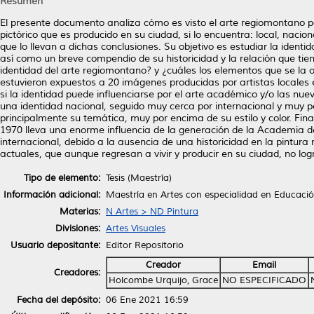
Resumen
El presente documento analiza cómo es visto el arte regiomontano po
pictórico que es producido en su ciudad, si lo encuentra: local, nacion
que lo llevan a dichas conclusiones. Su objetivo es estudiar la identi
así como un breve compendio de su historicidad y la relación que tiene
identidad del arte regiomontano? y ¿cuáles los elementos que se la o
estuvieron expuestos a 20 imágenes producidas por artistas locales e
si la identidad puede influenciarse por el arte académico y/o las nu
una identidad nacional, seguido muy cerca por internacional y muy po
principalmente su temática, muy por encima de su estilo y color. Fin
1970 lleva una enorme influencia de la generación de la Academia de
internacional, debido a la ausencia de una historicidad en la pintur
actuales, que aunque regresan a vivir y producir en su ciudad, no lo
Tipo de elemento:
Tesis (Maestría)
Información adicional:
Maestría en Artes con especialidad en Educació
Materias:
N Artes > ND Pintura
Divisiones:
Artes Visuales
Usuario depositante:
Editor Repositorio
Creador
Email
Creadores:
Holcombe Urquijo, Grace
NO ESPECIFICADO
Fecha del depósito:
06 Ene 2021 16:59