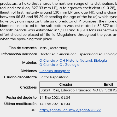
productus, a hake that shares the northern range of its distribution.
reduced size (Loo, 327.33 mm LP), a fair growth coefficient (K, 0.28), 
(length of first maturity around 130 mm LP and age I-II), and a close
between 66.83 and 99.29 depending the age of the hake) which synch
hake plays an important role as a predator of P. planipes, the more 
biomass associated to the soft bottom was estimated in 32,872 and 6
for both periods was estimated in 9,909 and 18,618 tons respectively.
effort should be placed off Bahía Magdalena throughout the year, a
when the spawning took place.
Tipo de elemento:
Tesis (Doctorado)
Información adicional:
Doctor en ciencias con Especialidad en Ecologí
Q Ciencia > QH Historia Natural, Biología
Materias:
Q Ciencia > QL Zoología
Divisiones:
Ciencias Biológicas
Usuario depositante:
Editor Repositorio
Creador
Email
Creadores:
Balart Páez, Eduardo Francisco
NO ESPECIFI
Fecha del depósito:
14 Ene 2021 01:34
Última modificación:
14 Ene 2021 01:34
URI:
http://eprints.uanl.mx/id/eprint/20622