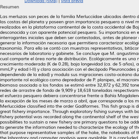
Download (5MB)
|
Vista previa
Resumen
Las merluzas son peces de la familia Merlucciidae ubicados dentro d
las costas del planeta y poseen gran importancia pesquera a nivel m
realizados en la plataforma continental de la costa occidental de B
desconocida y con aparente potencial pesquero. Su importancia en e
interrogantes iniciales que deben ser contestadas, antes de planear
generar la información necesaria que permitiera caracterizar ecológic
taxonomía. Para ello se contó con muestras representativas, bitácora
necesarios de laboratorio y gabinete. Se concluye que M. angustima
cual comparte el área norte de distribución. Ecológicamente es una
crecimiento moderada (K de 0.28), baja longevidad (ca. de 5 años), 
mmLP y edad I-II) y clara asociación con el decápodo Pleuroncodes pl
dependiendo de la edad) y modula sus migraciones costa-océano duran
importante rol ecológico como depredador de P. planipes, el macroin
biomasa asociada a los fondos se estimó entre 32,872 y 62,392 tonela
redes de arrastre de fondo de 9,909 y 18,618 toneladas respectivam
el esfuerzo pesquero debiera concentrarse frente a Bahía Magdalena 
la excepción de los meses de marzo a abril, que corresponde a los m
Merlucciidae classified into the order Gadiformes. This fish group is 
great fishery importance. Through exploratory fishing surveys with 
fishery potential was recorded along the continental shelf of the wes
possibilities to sustain a new fishery are primary questions to be a
to generate the information needed to characterize the ecology of the
that purpose representative samples of the hake, the notebooks of t
the laboratory and computer analysis were available. It is conclude