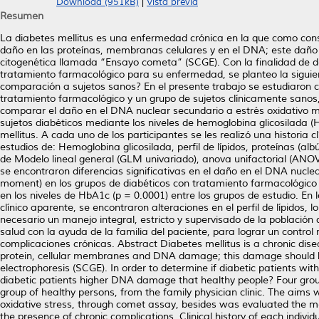
Download (951kB)
|
Vista previa
Resumen
La diabetes mellitus es una enfermedad crónica en la que como conse
daño en las proteínas, membranas celulares y en el DNA; este daño 
citogenética llamada “Ensayo cometa” (SCGE). Con la finalidad de de
tratamiento farmacológico para su enfermedad, se planteo la siguien
comparación a sujetos sanos? En el presente trabajo se estudiaron c
tratamiento farmacológico y un grupo de sujetos clínicamente sanos, 
comparar el daño en el DNA nuclear secundario a estrés oxidativo m
sujetos diabéticos mediante los niveles de hemoglobina glicosilada (
mellitus. A cada uno de los participantes se les realizó una historia
estudios de: Hemoglobina glicosilada, perfil de lípidos, proteínas (a
de Modelo lineal general (GLM univariado), anova unifactorial (ANOV
se encontraron diferencias significativas en el daño en el DNA nuclea
moment) en los grupos de diabéticos con tratamiento farmacológico 
en los niveles de HbA1c (p = 0.0001) entre los grupos de estudio. E
clínico aparente, se encontraron alteraciones en el perfil de lípidos
necesario un manejo integral, estricto y supervisado de la población 
salud con la ayuda de la familia del paciente, para lograr un control
complicaciones crónicas. Abstract Diabetes mellitus is a chronic dise
protein, cellular membranes and DNA damage; this damage should be 
electrophoresis (SCGE). In order to determine if diabetic patients
diabetic patients higher DNA damage that healthy people? Four group
group of healthy persons, from the family physician clinic. The ai
oxidative stress, through comet assay, besides was evaluated the met
the presence of chronic complications. Clinical history of each indiv