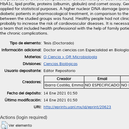
HbA1c, lipid profile, proteins (albumin, globulin) and comet assay. 
applied for statistical purposes. A higher nuclear DNA damage (param
diabetic patients in pharmacological treatment, in comparison to the 
between the studied groups was found. Healthy people had not clinica
probably to increase the risk of cardiovascular diseases. It is neces
a team that included health professional with the help of family pat
the chronic complications.
Tipo de elemento:
Tesis (Doctorado)
Información adicional:
Doctor en ciencias con Especialidad en Biología
Materias:
Q Ciencia > QR Microbiología
Divisiones:
Ciencias Biológicas
Usuario depositante:
Editor Repositorio
Creador
Email
Creadores:
Ibarra Costilla, Emma
NO ESPECIFICADO
NO 
Fecha del depósito:
14 Ene 2021 01:50
Última modificación:
14 Ene 2021 01:50
URI:
http://eprints.uanl.mx/id/eprint/20623
Actions (login required)
Ver elemento