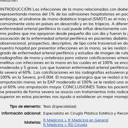
Resumen
INTRODUCCIÓN Las infecciones de la mano relacionadas con diabetes
representando menos del 1% de las admisiones hospitalarias en paci
embargo, el síndrome de mano diabética tropical (SMDT) es el más u
comúnmente vista en países en desarrollo y en los trópicos. A diferen
enfermedad arterial periférica la cual puede influir directamente con 
mis padres que me apoyaron desde pequeño día con día y fueron la 
asociación de la enfermedad arterial periférica en pacientes diab
observacional, prospectivo, descriptivo, de tipo corte trasversal en
nuestro hospital por presentar infecciones en la mano, se les realizó
grado de enfermedad arterial periférica y estudios de imagen de rutin
radiografías de mano y antebrazo para valorar calcificaciones arte
mellitus con infecciones en la mano en los cuales en el 100% se enco
moderada y 5 grave. Los que tuvieron enfermedad arterial periférica
la severa el 60%. Las calcificaciones en las radiografías estuviero
100% en la Severa, p=0.004. El manejo quirúrgico que se realizó a l
amputación menor, en la EAP moderada al 100% se le realizó una a
y al 60% una amputación mayor. CONCLUSIONES Todos los pacientes 
se presenta de forma severa se asocia con tratamientos más radic
superior en estos pacientes nos ayuda a establecer un mejor manejo,
Tipo de elemento:
Tesis (Especialidad)
Información adicional:
Especialista en Cirugía Plástica Estética y Reco
R Medicina > R Medicina en General
Materias:
R Medicina > RD Cirugía