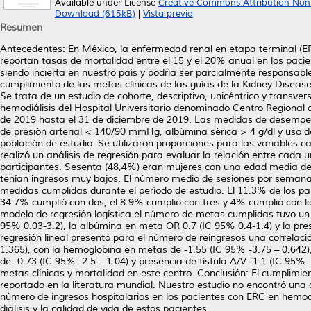
Available under License
Creative Commons Attribution Non
Download (615kB)
|
Vista previa
Resumen
Antecedentes: En México, la enfermedad renal en etapa terminal (ER
reportan tasas de mortalidad entre el 15 y el 20% anual en los pacie
siendo incierta en nuestro país y podría ser parcialmente responsabl
cumplimiento de las metas clínicas de las guías de la Kidney Diseas
Se trata de un estudio de cohorte, descriptivo, unicéntrico y transvers
hemodiálisis del Hospital Universitario denominado Centro Regional
de 2019 hasta el 31 de diciembre de 2019. Las medidas de desempeñ
de presión arterial < 140/90 mmHg, albúmina sérica > 4 g/dl y uso de f
población de estudio. Se utilizaron proporciones para las variables c
realizó un análisis de regresión para evaluar la relación entre cada
participantes. Sesenta (48,4%) eran mujeres con una edad media de 
tenían ingresos muy bajos. El número medio de sesiones por semana 
medidas cumplidas durante el período de estudio. El 11.3% de los pa
34.7% cumplió con dos, el 8.9% cumplió con tres y 4% cumplió con la
modelo de regresión logística el número de metas cumplidas tuvo un
95% 0.03-3.2), la albúmina en meta OR 0.7 (IC 95% 0.4-1.4) y la pres
regresión lineal presentó para el número de reingresos una correla
1.365), con la hemoglobina en metas de -1.55 (IC 95% -3.75 – 0.642)
de -0.73 (IC 95% -2.5 – 1.04) y presencia de fístula A/V -1.1 (IC 95% 
metas clínicas y mortalidad en este centro. Conclusión: El cumplimien
reportado en la literatura mundial. Nuestro estudio no encontró una a
número de ingresos hospitalarios en los pacientes con ERC en hemod
diálisis y la calidad de vida de estos pacientes.