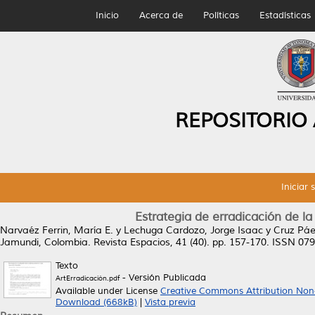
Inicio
Acerca de
Políticas
Estadísticas
REPOSITORIO
Iniciar 
Estrategia de erradicación de 
Narvaéz Ferrin, María E.
y
Lechuga Cardozo, Jorge Isaac
y
Cruz Páe
Jamundi, Colombia.
Revista Espacios, 41 (40). pp. 157-170. ISSN 07
Texto
- Versión Publicada
ArtErradicación.pdf
Available under License
Creative Commons Attribution Non
Download (668kB)
|
Vista previa