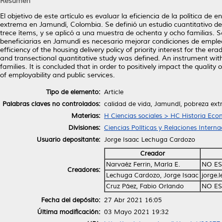
Resumen
El objetivo de este artículo es evaluar la eficiencia de la política de 
extrema en Jamundí, Colombia. Se definió un estudio cuantitativo de 
trece ítems, y se aplicó a una muestra de ochenta y ocho familias. S
beneficiarias en Jamundí es necesario mejorar condiciones de empleabi
efficiency of the housing delivery policy of priority interest for the 
and transectional quantitative study was defined. An instrument with
families. It is concluded that in order to positively impact the quality 
of employability and public services.
Tipo de elemento:
Article
Palabras claves no controlados:
calidad de vida, Jamundí, pobreza ext
Materias:
H Ciencias sociales > HC Historia Ec
Divisiones:
Ciencias Políticas y Relaciones Interna
Usuario depositante:
Jorge Isaac Lechuga Cardozo
Creador
Narvaéz Ferrin, María E.
NO ES
Creadores:
Lechuga Cardozo, Jorge Isaac
jorge.
Cruz Páez, Fabio Orlando
NO ES
Fecha del depósito:
27 Abr 2021 16:05
Última modificación:
03 Mayo 2021 19:32