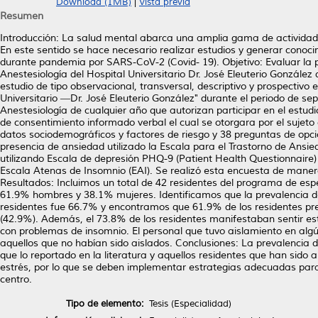
Download (1MB)
|
Vista previa
Resumen
Introducción: La salud mental abarca una amplia gama de actividad
En este sentido se hace necesario realizar estudios y generar conoc
durante pandemia por SARS-CoV-2 (Covid- 19). Objetivo: Evaluar la 
Anestesiología del Hospital Universitario Dr. José Eleuterio Gonzál
estudio de tipo observacional, transversal, descriptivo y prospectivo
Universitario ―Dr. José Eleuterio González" durante el periodo de se
Anestesiología de cualquier año que autorizan participar en el estud
de consentimiento informado verbal el cual se otorgara por el sujeto
datos sociodemográficos y factores de riesgo y 38 preguntas de opci
presencia de ansiedad utilizado la Escala para el Trastorno de Ansie
utilizando Escala de depresión PHQ-9 (Patient Health Questionnaire) ,
Escala Atenas de Insomnio (EAI). Se realizó esta encuesta de manera
Resultados: Incluimos un total de 42 residentes del programa de esp
61.9% hombres y 38.1% mujeres. Identificamos que la prevalencia d
residentes fue 66.7% y encontramos que 61.9% de los residentes pr
(42.9%). Además, el 73.8% de los residentes manifestaban sentir es
con problemas de insomnio. El personal que tuvo aislamiento en al
aquellos que no habían sido aislados. Conclusiones: La prevalencia d
que lo reportado en la literatura y aquellos residentes que han sid
estrés, por lo que se deben implementar estrategias adecuadas para
centro.
Tipo de elemento:
Tesis (Especialidad)