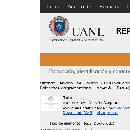
Inicio
Acerca de
Políticas
E
RE
Evaluación, identificación y carac
Elizondo Luévano, Joel Horacio
(2020)
Evaluació
Kalanchoe daigremontiana (Hamet & H.Perrier)
Texto
- Versión Aceptada
1080314062.pdf
Available under License
Creative Com
Download (8MB)
|
Vista previa
Tipo de elemento:
Tesis (Doctorado)