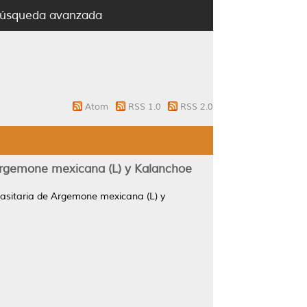
úsqueda avanzada
Atom
RSS 1.0
RSS 2.0
e Argemone mexicana (L) y Kalanchoe
arasitaria de Argemone mexicana (L) y