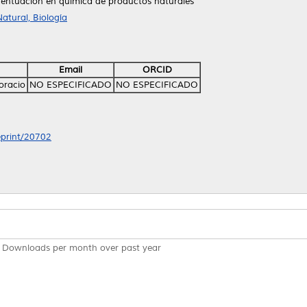
centuación en química de productos naturales
atural, Biología
Email
ORCID
oracio
NO ESPECIFICADO
NO ESPECIFICADO
/eprint/20702
Downloads per month over past year