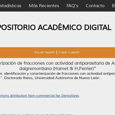
stadísticas
Más Recientes
FAQ's
Contacto
B
POSITORIO ACADÉMICO DIGITAL
Iniciar sesión
Crear cuenta
terización de fracciones con actividad antiparasitaria d
daigremontiana (Hamet & H.Perrier)”
n, identificación y caracterización de fracciones con actividad antip
”.
Doctorado thesis, Universidad Autónoma de Nuevo León.
mons Attribution Non-commercial No Derivatives
.