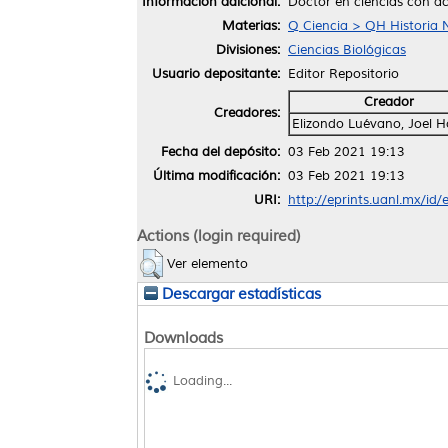
Información adicional:
Doctor en ciencias con a
Materias:
Q Ciencia > QH Historia N
Divisiones:
Ciencias Biológicas
Usuario depositante:
Editor Repositorio
Creador
Creadores:
Elizondo Luévano, Joel H
Fecha del depósito:
03 Feb 2021 19:13
Última modificación:
03 Feb 2021 19:13
URI:
http://eprints.uanl.mx/id
Actions (login required)
Ver elemento
Descargar estadísticas
Downloads
Loading...