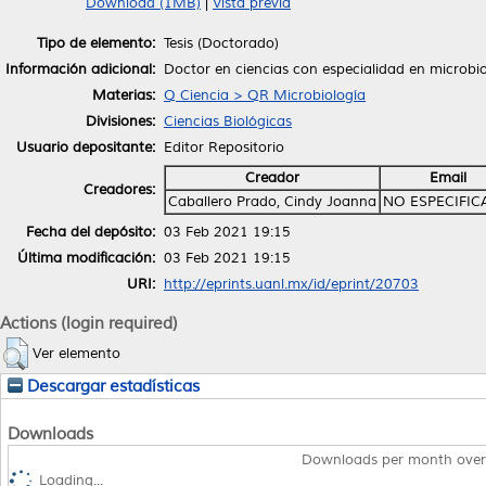
Download (1MB)
|
Vista previa
Tipo de elemento:
Tesis (Doctorado)
Información adicional:
Doctor en ciencias con especialidad en microbi
Materias:
Q Ciencia > QR Microbiología
Divisiones:
Ciencias Biológicas
Usuario depositante:
Editor Repositorio
Creador
Email
Creadores:
Caballero Prado, Cindy Joanna
NO ESPECIFI
Fecha del depósito:
03 Feb 2021 19:15
Última modificación:
03 Feb 2021 19:15
URI:
http://eprints.uanl.mx/id/eprint/20703
Actions (login required)
Ver elemento
Descargar estadísticas
Downloads
Downloads per month over
Loading...