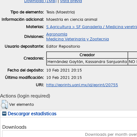
Download (1MB)
|
Vista previa
Tipo de elemento:
Tesis (Maestría)
Información adicional:
Maestría en ciencia animal
Materias:
S Agricultura > SF Ganadería / Medicina veretri
Agronomía
Divisiones:
Medicina Veterinaria y Zootecnia
Usuario depositante:
Editor Repositorio
Creador
Creadores:
Hernández Gaytán, Kassandra Sanjuanita
NO 
Fecha del depósito:
10 Feb 2021 20:15
Última modificación:
10 Feb 2021 20:15
URI:
http://eprints.uanl.mx/id/eprint/20755
Actions (login required)
Ver elemento
Descargar estadísticas
Downloads
Downloads per month over