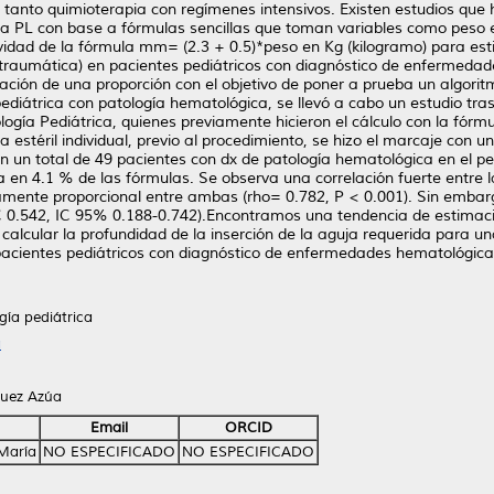
or tanto quimioterapia con regímenes intensivos. Existen estudios que
na PL con base a fórmulas sencillas que toman variables como peso e
tividad de la fórmula mm= (2.3 + 0.5)*peso en Kg (kilogramo) para est
traumática) en pacientes pediátricos con diagnóstico de enfermedade
ción de una proporción con el objetivo de poner a prueba un algoritm
diátrica con patología hematológica, se llevó a cabo un estudio trasv
gía Pediátrica, quienes previamente hicieron el cálculo con la fórm
 estéril individual, previo al procedimiento, se hizo el marcaje con 
 en un total de 49 pacientes con dx de patología hematológica en el p
en 4.1 % de las fórmulas. Se observa una correlación fuerte entre l
amente proporcional entre ambas (rho= 0.782, P < 0.001). Sin embar
C 0.542, IC 95% 0.188-0.742).Encontramos una tendencia de estimac
 calcular la profundidad de la inserción de la aguja requerida para 
pacientes pediátricos con diagnóstico de enfermedades hematológica
gía pediátrica
a
quez Azúa
Email
ORCID
 María
NO ESPECIFICADO
NO ESPECIFICADO