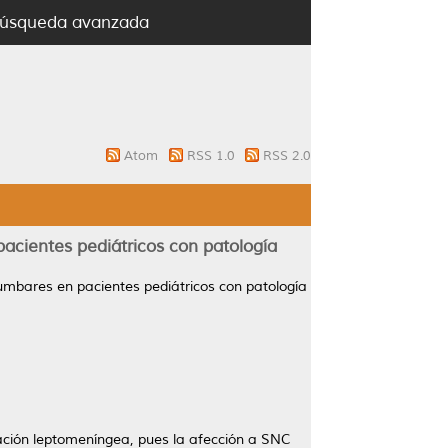
úsqueda avanzada
Atom
RSS 1.0
RSS 2.0
pacientes pediátricos con patología
lumbares en pacientes pediátricos con patología
ración leptomeníngea, pues la afección a SNC