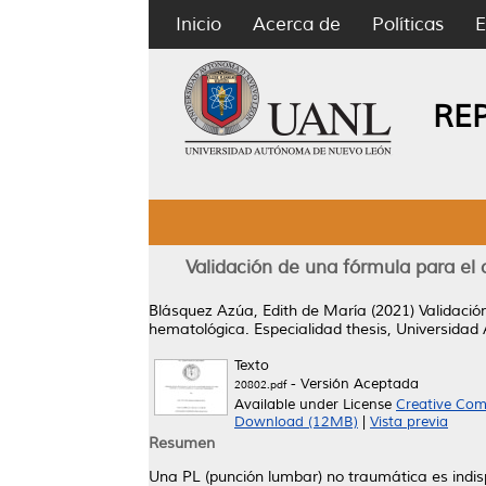
Inicio
Acerca de
Políticas
E
RE
Validación de una fórmula para el 
Blásquez Azúa, Edith de María
(2021)
Validació
hematológica.
Especialidad thesis, Universida
Texto
- Versión Aceptada
20802.pdf
Available under License
Creative Com
Download (12MB)
|
Vista previa
Resumen
Una PL (punción lumbar) no traumática es indis