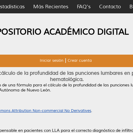
stadísticas
Más Recientes
FAQ's
Contacto
B
POSITORIO ACADÉMICO DIGITAL
Iniciar sesión
Crear cuenta
cálculo de la profundidad de las punciones lumbares en 
hematológica.
n de una fórmula para el cálculo de la profundidad de las punciones 
d Autónoma de Nuevo León.
mons Attribution Non-commercial No Derivatives
.
pensable en pacientes con LLA para el correcto diagnóstico de infilt