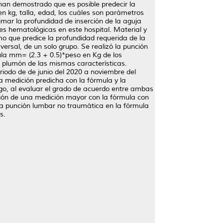
 han demostrado que es posible predecir la
n kg, talla, edad, los cuáles son parámetros
imar la profundidad de inserción de la aguja
s hematológicas en este hospital. Material y
o que predice la profundidad requerida de la
ersal, de un solo grupo. Se realizó la punción
ula mm= (2.3 + 0.5)*peso en Kg de los
un plumón de las mismas características.
eriodo de de junio del 2020 a noviembre del
a medición predicha con la fórmula y la
go, al evaluar el grado de acuerdo entre ambas
ión de una medición mayor con la fórmula con
una punción lumbar no traumática en la fórmula
s.