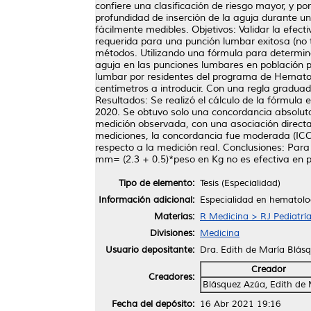
confiere una clasificación de riesgo mayor, y p
profundidad de inserción de la aguja durante u
fácilmente medibles. Objetivos: Validar la efec
requerida para una punción lumbar exitosa (no 
métodos. Utilizando una fórmula para determina
aguja en las punciones lumbares en población pe
lumbar por residentes del programa de Hematolo
centímetros a introducir. Con una regla graduada
Resultados: Se realizó el cálculo de la fórmula
2020. Se obtuvo solo una concordancia absoluta 
medición observada, con una asociación direct
mediciones, la concordancia fue moderada (IC
respecto a la medición real. Conclusiones: Para
mm= (2.3 + 0.5)*peso en Kg no es efectiva en 
Tipo de elemento:
Tesis (Especialidad)
Información adicional:
Especialidad en hematolo
Materias:
R Medicina > RJ Pediatrí
Divisiones:
Medicina
Usuario depositante:
Dra. Edith de María Blás
Creador
Creadores:
Blásquez Azúa, Edith de
Fecha del depósito:
16 Abr 2021 19:16