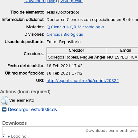
Download (1MB)
|
Vista previa
Tipo de elemento:
Tesis (Doctorado)
Información adicional:
Doctor en Ciencias con especialidad en Biotecn
Materias:
Q Ciencia > QR Microbiología
Divisiones:
Ciencias Biológicas
Usuario depositante:
Editor Repositorio
Creador
Email
Creadores:
Gallegos Robles, Miguel Ángel
NO ESPECIFIC
Fecha del depósito:
18 Feb 2021 17:42
Última modificación:
18 Feb 2021 17:42
URI:
http://eprints.uanl.mx/id/eprint/20822
Actions (login required)
Ver elemento
Descargar estadísticas
Downloads
Downloads per month over
Loading...