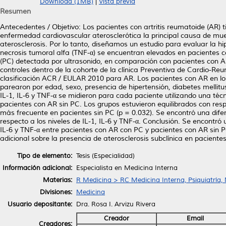
Download (1MB)
|
Vista previa
Resumen
Antecedentes / Objetivo: Los pacientes con artritis reumatoide (AR) 
enfermedad cardiovascular aterosclerótica la principal causa de mue
aterosclerosis. Por lo tanto, diseñamos un estudio para evaluar la hipót
necrosis tumoral alfa (TNF-α) se encuentran elevados en pacientes co
(PC) detectada por ultrasonido, en comparación con pacientes con AR
controles dentro de la cohorte de la clínica Preventiva de Cardio-Re
clasificación ACR / EULAR 2010 para AR. Los pacientes con AR en los q
parearon por edad, sexo, presencia de hipertensión, diabetes mellitu
IL-1, IL-6 y TNF-α se midieron para cada paciente utilizando una téc
pacientes con AR sin PC. Los grupos estuvieron equilibrados con respe
más frecuente en pacientes sin PC (p = 0.032). Se encontró una difere
respecto a los niveles de IL-1, IL-6 y TNF-α. Conclusión. Se encontró 
IL-6 y TNF-α entre pacientes con AR con PC y pacientes con AR sin PC
adicional sobre la presencia de aterosclerosis subclínica en paciente
Tipo de elemento:
Tesis (Especialidad)
Información adicional:
Especialista en Medicina Interna
Materias:
R Medicina > RC Medicina Interna, Psiquiatría,
Divisiones:
Medicina
Usuario depositante:
Dra. Rosa I. Arvizu Rivera
Creador
Email
Creadores: