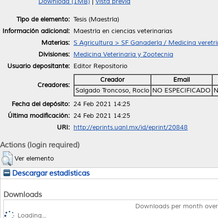
Download (1MB)
|
Vista previa
Tipo de elemento:
Tesis (Maestría)
Información adicional:
Maestría en ciencias veterinarias
Materias:
S Agricultura > SF Ganadería / Medicina veretri
Divisiones:
Medicina Veterinaria y Zootecnia
Usuario depositante:
Editor Repositorio
Creador
Email
Creadores:
Salgado Troncoso, Rocío
NO ESPECIFICADO
N
Fecha del depósito:
24 Feb 2021 14:25
Última modificación:
24 Feb 2021 14:25
URI:
http://eprints.uanl.mx/id/eprint/20848
Actions (login required)
Ver elemento
Descargar estadísticas
Downloads
Downloads per month over
Loading...