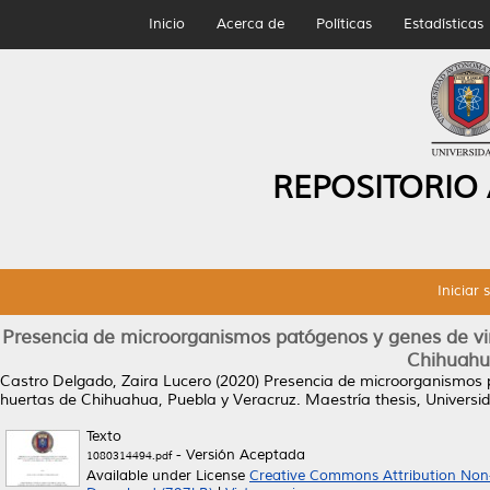
Inicio
Acerca de
Políticas
Estadísticas
REPOSITORIO
Iniciar 
Presencia de microorganismos patógenos y genes de viru
Chihuahua
Castro Delgado, Zaira Lucero
(2020)
Presencia de microorganismos pa
huertas de Chihuahua, Puebla y Veracruz.
Maestría thesis, Univers
Texto
- Versión Aceptada
1080314494.pdf
Available under License
Creative Commons Attribution Non