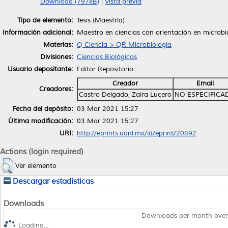
Download (797kB)
|
Vista previa
Tipo de elemento:
Tesis (Maestría)
Información adicional:
Maestro en ciencias con orientación en microbi
Materias:
Q Ciencia > QR Microbiología
Divisiones:
Ciencias Biológicas
Usuario depositante:
Editor Repositorio
Creador
Email
Creadores:
Castro Delgado, Zaira Lucero
NO ESPECIFICA
Fecha del depósito:
03 Mar 2021 15:27
Última modificación:
03 Mar 2021 15:27
URI:
http://eprints.uanl.mx/id/eprint/20892
Actions (login required)
Ver elemento
Descargar estadísticas
Downloads
Downloads per month over
Loading...