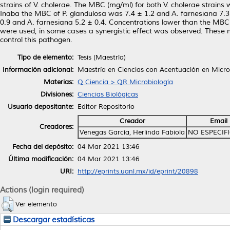
strains of V. cholerae. The MBC (mg/ml) for both V. cholerae strains w
Inaba the MBC of P. glandulosa was 7.4 ± 1.2 and A. farnesiana 7.3
0.9 and A. farnesiana 5.2 ± 0.4. Concentrations lower than the MBC 
were used, in some cases a synergistic effect was observed. These me
control this pathogen.
Tipo de elemento:
Tesis (Maestría)
Información adicional:
Maestría en Ciencias con Acentuación en Micro
Materias:
Q Ciencia > QR Microbiología
Divisiones:
Ciencias Biológicas
Usuario depositante:
Editor Repositorio
Creador
Email
Creadores:
Venegas García, Herlinda Fabiola
NO ESPECIF
Fecha del depósito:
04 Mar 2021 13:46
Última modificación:
04 Mar 2021 13:46
URI:
http://eprints.uanl.mx/id/eprint/20898
Actions (login required)
Ver elemento
Descargar estadísticas