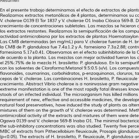
Resumen
En el presente trabajo determinamos el efecto de extractos de planta
Realizamos extractos metanólicos de 4 plantas, determinamos su ca
V. cholerae O139 El Tor 1837 y V. cholerae O1 Inaba Clásica 569-B. De
crecimiento de concentraciones subletales. Las mezclas se hicieron
los extractos restantes. Realizamos la semipurificación de los comp
actividad antimicrobiana por los extractos de plantas Haematoxylon b
Las CMB determinadas (en mg/mL) para V. cholerae fueron de H. bras
la CMB de P. glandulosa fue 7.4±1.2 y A. farnesiana 7.3±2.88; contr
farnesiana 5.17±0.41. Observamos en el efecto subinhibitorio de la 
de acuerdo a la planta. Las mezclas con mejor actividad fueron las
el 25%:75% de la mezcla H. brasiletto: P. glandulosa. En la semipur
con los solventes de Cloroformo:Metanol 9.5:0.5 (v/v). Los compuest
flavonoides, coumarinas, carbohidratos, p-enzoquinonas, cloruros, ta
cepas de V. cholerae. Las combinaciones H. brasiletto, P. fleuxicaule 
crecimiento. Abstract Vibrio cholerae is a noninvasive gram negative
extreme manifestation is one of the most rapidly fatal illnesses kno
stools of an infected individual. The microorganism has killed millio
requirement of new, effective and accessible medicines, the developm
natural food preservatives, have induced the study of plants as alter
mixtures of them on the growth of V. cholerae was determined. Metha
antimicrobial activity of the extracts and mixtures of them were det
Ogawa 0139 and V. cholerae 569-B Inaba O1. The minimal bactericida
the sub-inhibitory concentrations was also studied. Twenty five per
MBC of extracts from Pithecellobium fleuxicaule, Prosopis glandulos
(p<0.05). The extracts of H. brasiletto, P. fleuxicaule, P. glandulosa