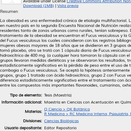
Available under License
Creative Commons Attribution Non
Download (1MB)
|
Vista previa
Resumen
La obesidad es una enfermedad crónica de etiología multifactorial.
en nuestro país en la segunda Encuesta Nacional de Nutrición reali
residentes tanto de zonas urbanas como rurales, tenían sobrepeso. D
tratamiento de la obesidad se encuentran el Fucus vesiculosus y la G
del Fucus vesiculosus los cuales coincidieron con los registros biblio
mujeres obesas mayores de 18 años que se dividieron en 3 grupos de
tomó placebo, otro se trató con 1 cápsula diaria de Fucus.vesiculosu
hidroxicítrico de 400 mg. (a cualquier hora tomaron la cápsula con el
grupos llevaron medidas dietéticas y se observaron los resultados, t
estadísticamente significativa en la pérdida de peso entre el uso de
cambogia o Fucus vesiculosus. Se aceptó la hipótesis anteriormente e
grupos, grupo 1 tratado con ácido hidroxicítrico, grupo 2 con Fucus 
diferencia estadísticamente significativa entre el tratamiento con ácid
entre los compuestos más importantes flavonoides, cumarinas, oxhidri
Tipo de elemento:
Tesis (Maestría)
Información adicional:
Maestría en Ciencias con Acentuación en Quím
Q Ciencia > QK Botánica
Materias:
R Medicina > RC Medicina Interna, Psiquiatría,
Divisiones:
Ciencias Biológicas
Usuario depositante:
Editor Repositorio