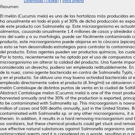
Download (749kB)
|
Vista previa
Resumen
El melón (Cucumis melo) es una de las hortalizas más producidas en 
ha anualmente en todo el país y el 30% de dicha producción es expo
de este producto con Salmonella sp. Este microorganismo es actual
alimentos, causando anualmente 1.4 millones de casos y alrededor d
ras del suelo y a su morfología, puede ser fácilmente contaminado 
producto, este microorganismo puede alojarse en la cáscara (epicarpo)
a esto se han desarrollado estrategias para controlar la contaminac
del producto. Estos agentes pueden ser productos químicos, los cuale
Por lo tanto, recientemente se ha optado por el uso de compuestos d
microorganismo sin alterar la calidad del producto. Una fuente impor
considerada un desecho, pudiera ser empleada redituablemente. En e
de la nuez, como agente bactericida en contra de Salmonella Typhi, 
y en el producto. Se obtuvo una muy buena actividad bactericida al 
empleado directamente sobre el producto (4.3mg/ml) se obtuvieron r
melón Cantaloupe de distintos puntos de venta en la ciudad de Saltil
Abstract Cantaloupe melon (Cucumis melo) is one of the most produce
harvested annually and the 30% of the production is exported, princ
to be contaminated with Salmonella sp. This microorganism is nowad
million of cases and 500 deaths annually, just in the United States. 
contaminated with Salmonella sp. or any other microorganisms, it is w
therein. In addition, it results in a hard removing microorganism an
as sanitizers, but these chemical products could get stuck and remai
use effective natural substances against Salmonella organisms and n
antimicrobial agents and it is considered as a waste, resulting in a 