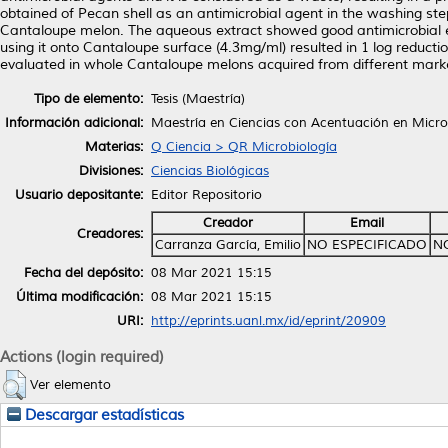
obtained of Pecan shell as an antimicrobial agent in the washing step
Cantaloupe melon. The aqueous extract showed good antimicrobial ef
using it onto Cantaloupe surface (4.3mg/ml) resulted in 1 log reduct
evaluated in whole Cantaloupe melons acquired from different markets
Tipo de elemento:
Tesis (Maestría)
Información adicional:
Maestría en Ciencias con Acentuación en Micro
Materias:
Q Ciencia > QR Microbiología
Divisiones:
Ciencias Biológicas
Usuario depositante:
Editor Repositorio
Creador
Email
Creadores:
Carranza García, Emilio
NO ESPECIFICADO
N
Fecha del depósito:
08 Mar 2021 15:15
Última modificación:
08 Mar 2021 15:15
URI:
http://eprints.uanl.mx/id/eprint/20909
Actions (login required)
Ver elemento
Descargar estadísticas