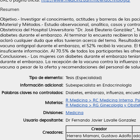
URL o página oficial:
http://www.medicina.uanl.mx/endocrinologia/
Resumen
Objetivo.- Investigar el conocimiento, actitudes y barreras de las p
Material y Métodos.- Estudio observacional, analítico, casos y contr
Obstetricia del Hospital Universitario “Dr. José Eleuterio González”
diabetes durante el embarazo. Al terminar la encuesta recibieron la
aclaró cualquier duda que ellas tuvieran acerca del tema. Resultados
vacuna antigripal durante el embarazo, el 52% recibió la vacuna. El 
insuficiente información. Al 70.5% de todos los participantes les ofr
Conclusiones.- Las mujeres con diabetes durante el embarazo tenían
durante el embarazo. La recepción de la vacuna contra la influenza s
vacuna a pesar de la oferta y recomendaciones del personal de salu
Tipo de elemento:
Tesis (Especialidad)
Información adicional:
Subespecialista en Endocrinología
Palabras claves no controlados:
Diabetes, embarazo, influenza, encuest
R Medicina > RC Medicina Interna, Psi
Materias:
R Medicina > RG Ginecología y Obstet
Divisiones:
Medicina
Usuario depositante:
Dr Fernando Javier Lavalle Gonzalez
Creador
Creadores:
Herrera Mamani, Gustavo Adolfo
ado