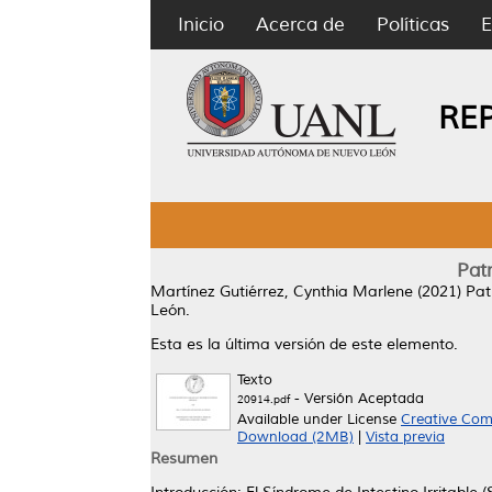
Inicio
Acerca de
Políticas
E
RE
Patr
Martínez Gutiérrez, Cynthia Marlene
(2021)
Pat
León.
Esta es la última versión de este elemento.
Texto
- Versión Aceptada
20914.pdf
Available under License
Creative Com
Download (2MB)
|
Vista previa
Resumen