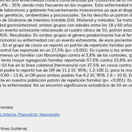
 (SII) es una enfermedad crónica caracterizada por trastornos de la mo
 4,4% - 35% siendo más frecuente en las mujeres. Esta enfermedad 
e laboratorio y gabinete frecuentemente innecesarios ya que el diagnó
s genéticos, ambientales y psicosociales. Se ha descrito un patrón de
 de Síndrome de Intestino Irritable (SII). Material y métodos: Se trat
d gastrointestinal; ambos grupos con edades entre los 18 y 60 años
n evento estresante relacionado al cuadro clínico de SII, patrón eva
 MUS. Resultados: En ambos grupos el género predominante fue el f
lacionaron su enfermedad con un evento estresante, de esos pacientes
. En el grupo de casos se reportó un patrón de repetición familiar 
po control fue reportado en un 27,5% (p= <0,001). En cuanto a las e
l menos un familiar con fibromialgia contra el 3,8% de los controles,
sos tenía mayor agregación familiar reportando 57,5% contra 23,8% e
SII fue en la línea colateral (hermano/a) con 37,5% en casos contra 
el padre lo reportó fue de OR de 11.2 (IC 95%; 1.2-100.1), para la m
%; 0.60 – 13.4), el OR para ambos padres fue 4.2 (IC 95% 1.6 – 10.5).
ste en nuestra población patrón de repetición familiar (p= <0,001). E
 la enfermedad. No se encontró significancia estadística de SII en
Familiar
Interna, Psiquiatría, Neurología
tínez Gutiérrez