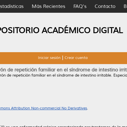
stadísticas
Más Recientes
FAQ's
Contacto
B
POSITORIO ACADÉMICO DIGITAL
Iniciar sesión
Crear cuenta
ón de repetición familiar en el síndrome de intestino irri
rón de repetición familiar en el síndrome de intestino irritable.
Especia
mons Attribution Non-commercial No Derivatives
.