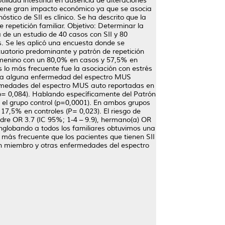
tilidad intestinal en ausencia de alteraciones
tiene gran impacto económico ya que se asocia
stico de SII es clínico. Se ha descrito que la
 repetición familiar. Objetivo: Determinar la
a de un estudio de 40 casos con SII y 80
. Se les aplicó una encuesta donde se
cuatorio predominante y patrón de repetición
emenino con un 80,0% en casos y 57,5% en
 lo más frecuente fue la asociación con estrés
para alguna enfermedad del espectro MUS
nfermedades del espectro MUS auto reportadas en
 (p= 0,084). Hablando específicamente del Patrón
n el grupo control (p=0,0001). En ambos grupos
17,5% en controles (P= 0,023). El riesgo de
adre OR 3.7 (IC 95%; 1-4 – 9.9), hermano(a) OR
 Englobando a todos los familiares obtuvimos una
s más frecuente que los pacientes que tienen SII
 un miembro y otras enfermedades del espectro