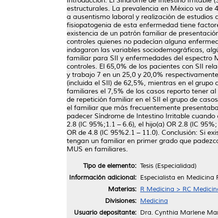
Introducción: El Síndrome de Intestino Irritable
estructurales. La prevalencia en México va de
a ausentismo laboral y realización de estudios d
fisiopatogenia de esta enfermedad tiene factore
existencia de un patrón familiar de presentación
controles quienes no padecían alguna enfermeda
indagaron las variables sociodemográficas, algú
familiar para SII y enfermedades del espectro
controles. El 65,0% de los pacientes con SII re
y trabajo 7 en un 25,0 y 20,0% respectivamente
(incluida el SII) de 62,5%, mientras en el gru
familiares el 7,5% de los casos reporto tener a
de repetición familiar en el SII el grupo de ca
el familiar que más frecuentemente presentaba 
padecer Síndrome de Intestino Irritable cuando 
2.8 (IC 95%;1.1 – 6.6), el hijo(a) OR 2.8 (IC 95
OR de 4.8 (IC 95%2.1 – 11.0). Conclusión: Si exi
tengan un familiar en primer grado que padezca
MUS en familiares.
Tipo de elemento:
Tesis (Especialidad)
Información adicional:
Especialista en Medicina 
Materias:
R Medicina > RC Medicina 
Divisiones:
Medicina
Usuario depositante:
Dra. Cynthia Marlene Mar