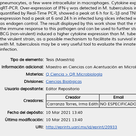
pneumocytes, a few were intracellular in macrophages. Cytokine exp
qRT-PCR. Over-expression of IFN-γ was detected in M. tuberculosis in
quantified by Real-Time PCR, showed a peak at 6 h for IL-1β and TNF
expression had a peak at 6 and 24 h in infected lung slices infecte
as endogen control. The result displayed by this work show that the mo
the immune response to this pathogen and can be used to further stud
BCG (non-virulent) induced a higher cytokine expression than M. tube
the virulent strain, as a possible mechanism to facilitate its survival 
with M. tuberculosis may be a very useful tool to evaluate the inna
infection.
Tipo de elemento:
Tesis (Maestría)
Información adicional:
Maestro en Ciencias con Acentuación en Microb
Materias:
Q Ciencia > QR Microbiología
Divisiones:
Ciencias Biológicas
Usuario depositante:
Editor Repositorio
Creador
Email
Creadores:
Carranza Torres, Irma Edith
NO ESPECIFICAD
Fecha del depósito:
10 Mar 2021 13:40
Última modificación:
10 Mar 2021 13:40
URI:
http://eprints.uanl.mx/id/eprint/20933