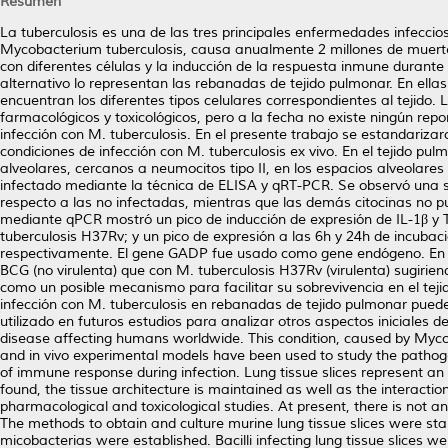
Resumen
La tuberculosis es una de las tres principales enfermedades infecci
Mycobacterium tuberculosis, causa anualmente 2 millones de muertes. 
con diferentes células y la inducción de la respuesta inmune durante l
alternativo lo representan las rebanadas de tejido pulmonar. En ellas 
encuentran los diferentes tipos celulares correspondientes al tejido.
farmacológicos y toxicológicos, pero a la fecha no existe ningún re
infección con M. tuberculosis. En el presente trabajo se estandarizar
condiciones de infección con M. tuberculosis ex vivo. En el tejido pu
alveolares, cercanos a neumocitos tipo II, en los espacios alveolares
infectado mediante la técnica de ELISA y qRT-PCR. Se observó una s
respecto a las no infectadas, mientras que las demás citocinas no p
mediante qPCR mostró un pico de inducción de expresión de IL-1β y
tuberculosis H37Rv; y un pico de expresión a las 6h y 24h de incuba
respectivamente. El gene GADP fue usado como gene endógeno. En tod
BCG (no virulenta) que con M. tuberculosis H37Rv (virulenta) sugirien
como un posible mecanismo para facilitar su sobrevivencia en el tej
infección con M. tuberculosis en rebanadas de tejido pulmonar pued
utilizado en futuros estudios para analizar otros aspectos iniciales de
disease affecting humans worldwide. This condition, caused by Mycoba
and in vivo experimental models have been used to study the pathogene
of immune response during infection. Lung tissue slices represent an 
found, the tissue architecture is maintained as well as the interactio
pharmacological and toxicological studies. At present, there is not any
The methods to obtain and culture murine lung tissue slices were stan
micobacterias were established. Bacilli infecting lung tissue slices we