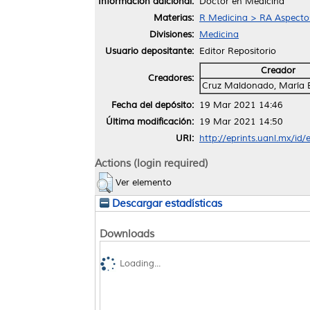
Información adicional:
Doctor en Medicina
Materias:
R Medicina > RA Aspectos
Divisiones:
Medicina
Usuario depositante:
Editor Repositorio
Creador
Creadores:
Cruz Maldonado, María E
Fecha del depósito:
19 Mar 2021 14:46
Última modificación:
19 Mar 2021 14:50
URI:
http://eprints.uanl.mx/id
Actions (login required)
Ver elemento
Descargar estadísticas
Downloads
Loading...