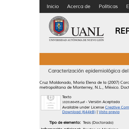
Inicio
Acerca de
Políticas
E
RE
Caracterización epidemiológica del
Cruz Maldonado, María Elena de la
(2007)
Cara
metropolitana de Monterrey, N.L., México.
Doct
Texto
- Versión Aceptada
1020160455.pdf
Available under License
Creative Com
Download (644kB)
|
Vista previa
Tipo de elemento:
Tesis (Doctorado)