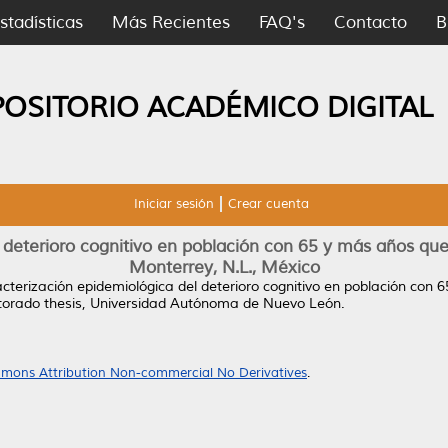
stadísticas
Más Recientes
FAQ's
Contacto
B
POSITORIO ACADÉMICO DIGITAL
Iniciar sesión
Crear cuenta
 deterioro cognitivo en población con 65 y más años que
Monterrey, N.L., México
cterización epidemiológica del deterioro cognitivo en población con 
orado thesis, Universidad Autónoma de Nuevo León.
mons Attribution Non-commercial No Derivatives
.