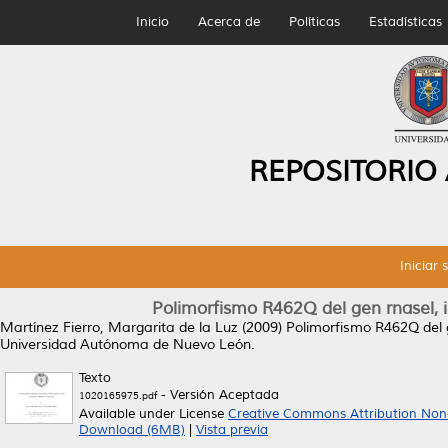
Inicio
Acerca de
Políticas
Estadísticas
REPOSITORIO
Iniciar 
Polimorfismo R462Q del gen rnasel, i
Martínez Fierro, Margarita de la Luz
(2009)
Polimorfismo R462Q del g
Universidad Autónoma de Nuevo León.
Texto
- Versión Aceptada
1020165975.pdf
Available under License
Creative Commons Attribution Non
Download (6MB)
|
Vista previa