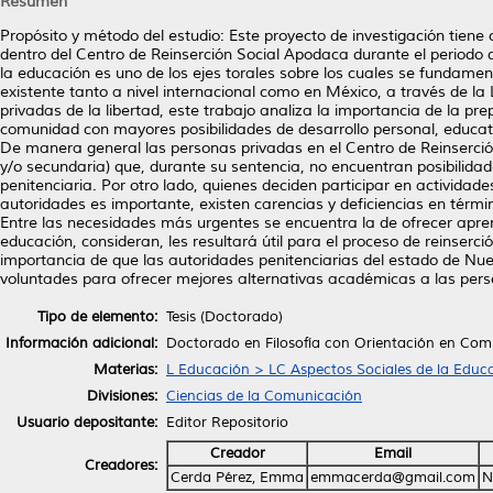
Resumen
Propósito y método del estudio: Este proyecto de investigación tien
dentro del Centro de Reinserción Social Apodaca durante el periodo
la educación es uno de los ejes torales sobre los cuales se fundamen
existente tanto a nivel internacional como en México, a través de la
privadas de la libertad, este trabajo analiza la importancia de la pre
comunidad con mayores posibilidades de desarrollo personal, educativ
De manera general las personas privadas en el Centro de Reinserció
y/o secundaria) que, durante su sentencia, no encuentran posibilidad
penitenciaria. Por otro lado, quienes deciden participar en activida
autoridades es importante, existen carencias y deficiencias en tér
Entre las necesidades más urgentes se encuentra la de ofrecer apremi
educación, consideran, les resultará útil para el proceso de reinserció
importancia de que las autoridades penitenciarias del estado de Nue
voluntades para ofrecer mejores alternativas académicas a las pers
Tipo de elemento:
Tesis (Doctorado)
Información adicional:
Doctorado en Filosofía con Orientación en Com
Materias:
L Educación > LC Aspectos Sociales de la Educ
Divisiones:
Ciencias de la Comunicación
Usuario depositante:
Editor Repositorio
Creador
Email
Creadores:
Cerda Pérez, Emma
emmacerda@gmail.com
N