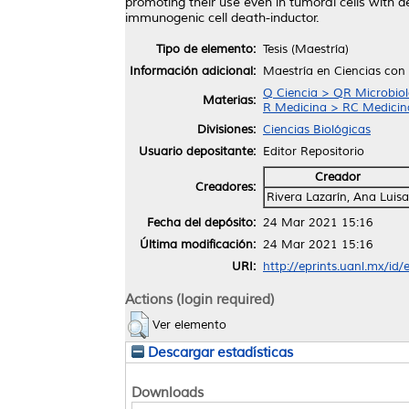
promoting their use even in tumoral cells with 
immunogenic cell death-inductor.
Tipo de elemento:
Tesis (Maestría)
Información adicional:
Maestría en Ciencias con
Q Ciencia > QR Microbiol
Materias:
R Medicina > RC Medicina 
Divisiones:
Ciencias Biológicas
Usuario depositante:
Editor Repositorio
Creador
Creadores:
Rivera Lazarín, Ana Luisa
Fecha del depósito:
24 Mar 2021 15:16
Última modificación:
24 Mar 2021 15:16
URI:
http://eprints.uanl.mx/id
Actions (login required)
Ver elemento
Descargar estadísticas
Downloads