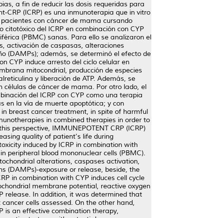
s, a fin de reducir las dosis requeridas para
ent-CRP (ICRP) es una inmunoterapia que in vitro
 en pacientes con cáncer de mama cursando
mo citotóxico del ICRP en combinación con CYP
érica (PBMC) sanas. Para ello se analizaron el
s, activación de caspasas, alteraciones
año (DAMPs); además, se determinó el efecto de
CYP induce arresto del ciclo celular en
membrana mitocondrial, producción de especies
lreticulina y liberación de ATP. Además, se
 células de cáncer de mama. Por otro lado, el
combinación del ICRP con CYP como una terapia
s en la vía de muerte apoptótica; y con
n breast cancer treatment, in spite of harmful
munotherapies in combined therapies in order to
rom this perspective, IMMUNEPOTENT CRP (ICRP)
ing quality of patient’s life during
oxicity induced by ICRP in combination with
n peripheral blood mononuclear cells (PBMC).
tochondrial alterations, caspases activation,
ns (DAMPs)-exposure or release, beside, the
P in combination with CYP induces cell cycle
mitochondrial membrane potential, reactive oxygen
 release. In addition, it was determined that
cancer cells assessed. On the other hand,
 is an effective combination therapy,