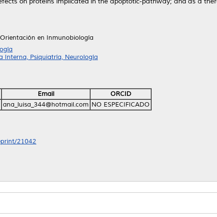
defects on proteins implicated in the apoptotic-pathway; and as a ther
 Orientación en Inmunobiología
ogía
Interna, Psiquiatría, Neurología
Email
ORCID
ana_luisa_344@hotmail.com
NO ESPECIFICADO
/eprint/21042