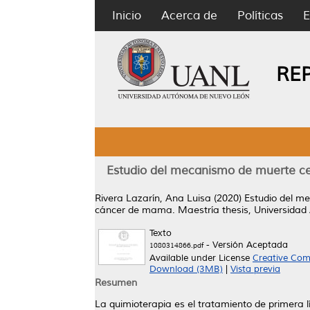
Inicio
Acerca de
Políticas
E
RE
Estudio del mecanismo de muerte ce
Rivera Lazarín, Ana Luisa
(2020)
Estudio del m
cáncer de mama.
Maestría thesis, Universida
Texto
- Versión Aceptada
1080314866.pdf
Available under License
Creative Com
Download (3MB)
|
Vista previa
Resumen
La quimioterapia es el tratamiento de primera 