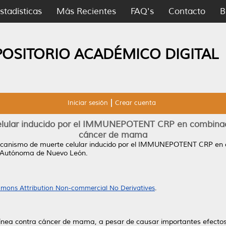
stadísticas
Más Recientes
FAQ's
Contacto
B
POSITORIO ACADÉMICO DIGITAL
Iniciar sesión
Crear cuenta
lular inducido por el IMMUNEPOTENT CRP en combinaci
cáncer de mama
ecanismo de muerte celular inducido por el IMMUNEPOTENT CRP en c
d Autónoma de Nuevo León.
mons Attribution Non-commercial No Derivatives
.
línea contra cáncer de mama, a pesar de causar importantes efectos