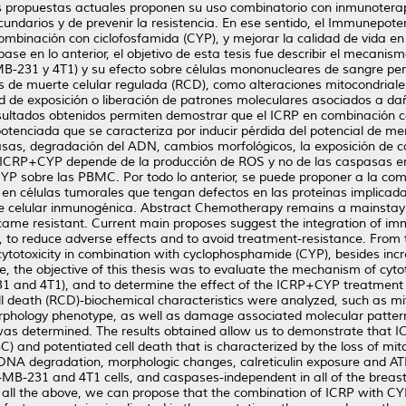
s propuestas actuales proponen su uso combinatorio con inmunoterapia
ecundarios y de prevenir la resistencia. En ese sentido, el Immunepot
 combinación con ciclofosfamida (CYP), y mejorar la calidad de vida
e en lo anterior, el objetivo de esta tesis fue describir el mecanis
31 y 4T1) y su efecto sobre células mononucleares de sangre perif
cas de muerte celular regulada (RCD), como alteraciones mitocondriale
ad de exposición o liberación de patrones moleculares asociados a d
tados obtenidos permiten demostrar que el ICRP en combinación con 
 potenciada que se caracteriza por inducir pérdida del potencial de 
sas, degradación del ADN, cambios morfológicos, la exposición de ca
l ICRP+CYP depende de la producción de ROS y no de las caspasas en
a CYP sobre las PBMC. Por todo lo anterior, se puede proponer a la 
en células tumorales que tengan defectos en las proteínas implicada
te celular inmunogénica. Abstract Chemotherapy remains a mainstay i
ecame resistant. Current main proposes suggest the integration of im
on, to reduce adverse effects and to avoid treatment-resistance. F
totoxicity in combination with cyclophosphamide (CYP), besides increas
 the objective of this thesis was to evaluate the mechanism of cytot
 and 4T1), and to determine the effect of the ICRP+CYP treatment i
ell death (RCD)-biochemical characteristics were analyzed, such as mi
morphology phenotype, as well as damage associated molecular patter
s determined. The results obtained allow us to demonstrate that ICR
NBC) and potentiated cell death that is characterized by the loss of 
DNA degradation, morphologic changes, calreticulin exposure and ATP
-231 and 4T1 cells, and caspases-independent in all of the breast 
 all the above, we can propose that the combination of ICRP with CYP