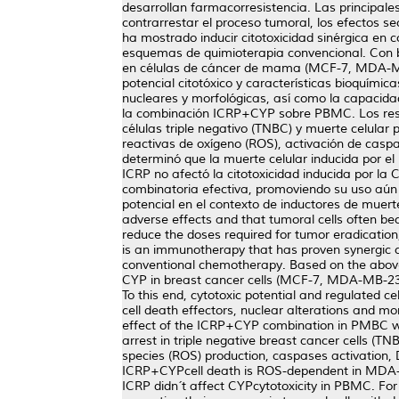
desarrollan farmacorresistencia. Las principale
contrarrestar el proceso tumoral, los efectos s
ha mostrado inducir citotoxicidad sinérgica en
esquemas de quimioterapia convencional. Con bas
en células de cáncer de mama (MCF-7, MDA-MB-2
potencial citotóxico y características bioquími
nucleares y morfológicas, así como la capacid
la combinación ICRP+CYP sobre PBMC. Los resul
células triple negativo (TNBC) y muerte celular
reactivas de oxígeno (ROS), activación de caspa
determinó que la muerte celular inducida por e
ICRP no afectó la citotoxicidad inducida por l
combinatoria efectiva, promoviendo su uso aún 
potencial en el contexto de inductores de muer
adverse effects and that tumoral cells often b
reduce the doses required for tumor eradicati
is an immunotherapy that has proven synergic cy
conventional chemotherapy. Based on the above,
CYP in breast cancer cells (MCF-7, MDA-MB-231
To this end, cytotoxic potential and regulated c
cell death effectors, nuclear alterations and 
effect of the ICRP+CYP combination in PMBC wa
arrest in triple negative breast cancer cells (T
species (ROS) production, caspases activation, 
ICRP+CYPcell death is ROS-dependent in MDA-MB
ICRP didn´t affect CYPcytotoxicity in PBMC. For