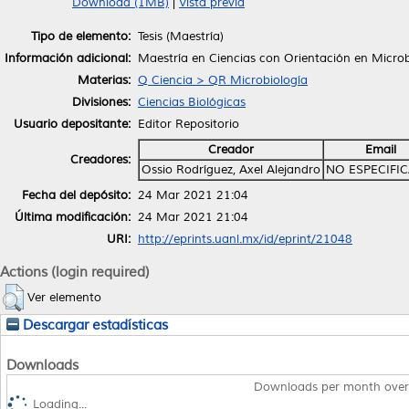
Download (1MB)
|
Vista previa
Tipo de elemento:
Tesis (Maestría)
Información adicional:
Maestría en Ciencias con Orientación en Microb
Materias:
Q Ciencia > QR Microbiología
Divisiones:
Ciencias Biológicas
Usuario depositante:
Editor Repositorio
Creador
Email
Creadores:
Ossio Rodríguez, Axel Alejandro
NO ESPECIFI
Fecha del depósito:
24 Mar 2021 21:04
Última modificación:
24 Mar 2021 21:04
URI:
http://eprints.uanl.mx/id/eprint/21048
Actions (login required)
Ver elemento
Descargar estadísticas
Downloads
Downloads per month over
Loading...