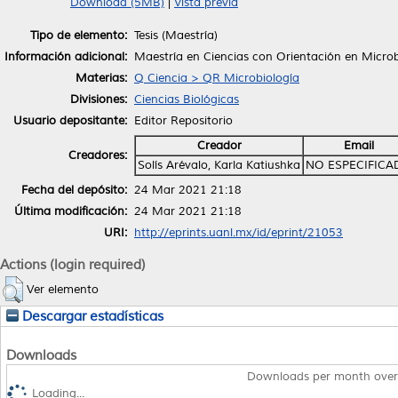
Download (5MB)
|
Vista previa
Tipo de elemento:
Tesis (Maestría)
Información adicional:
Maestría en Ciencias con Orientación en Microb
Materias:
Q Ciencia > QR Microbiología
Divisiones:
Ciencias Biológicas
Usuario depositante:
Editor Repositorio
Creador
Email
Creadores:
Solís Arévalo, Karla Katiushka
NO ESPECIFICA
Fecha del depósito:
24 Mar 2021 21:18
Última modificación:
24 Mar 2021 21:18
URI:
http://eprints.uanl.mx/id/eprint/21053
Actions (login required)
Ver elemento
Descargar estadísticas
Downloads
Downloads per month over
Loading...