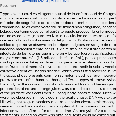
Download (2MB)
|
Vista previa
Resumen
Trypanosoma cruzi es el agente causal de la enfermedad de Chagas, 
muchas veces es confundida con otras enfermedades debido a que l
métodos de diagnóstico de la enfermedad eficientes que se pueden ut
transmisión, tales como vectorial, de transfusión sanguínea, congéni
bebidas contaminados por el parásito puede provocar la enfermedad 
naturales de naranja para realizar la inoculación de muestras con f
que se confirmó la sobrevivencia del parásito. Posteriormente, se su
debido a que no se observaron los tripomastigotes en sangre de rat
infección molecularmente por PCR. Asimismo, se realizaron cortes his
infectado de los ratones que murieron y los que fueron sacrificados, 
mayor concentración (1.5 millones de células/mL), por lo que se logró
con la prueba de Tukey se determinó que no existe diferencia signifi
otros frutos (o alimentos) o evaluaciones para medir la sobrevivencia
causative agent of Chagas disease, which was first discovered in Br
the acute phase presents common symptoms such as fever, however, 
protozoan can infect humans through different types of transmission, s
the study as the consumption of contaminated food and beverages by
preparation of natural orange juices was carried out to inoculate samp
of the parasite was confirmed. Subsequently, contaminated juices we
were not observed in mice blood in the acute phase, DNA was extrac
Likewise, histological sections and transmission electron microscopy
were sacrificed and nests of amastigotes of T. cruzi were observed in 
infection was confirmed for a second time. An analysis of variance wi
treatments. Based on what was obtained, tests could be carried out wi