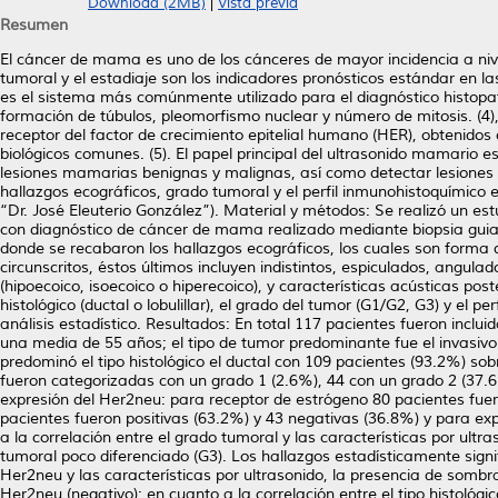
Download (2MB)
|
Vista previa
Resumen
El cáncer de mama es uno de los cánceres de mayor incidencia a nivel
tumoral y el estadiaje son los indicadores pronósticos estándar en l
es el sistema más comúnmente utilizado para el diagnóstico histop
formación de túbulos, pleomorfismo nuclear y número de mitosis. (4),
receptor del factor de crecimiento epitelial humano (HER), obteni
biológicos comunes. (5). El papel principal del ultrasonido mamario
lesiones mamarias benignas y malignas, así como detectar lesiones o
hallazgos ecográficos, grado tumoral y el perfil inmunohistoquímico e
“Dr. José Eleuterio González”). Material y métodos: Se realizó un est
con diagnóstico de cáncer de mama realizado mediante biopsia guiad
donde se recabaron los hallazgos ecográficos, los cuales son forma d
circunscritos, éstos últimos incluyen indistintos, espiculados, angula
(hipoecoico, isoecoico o hiperecoico), y características acústicas pos
histológico (ductal o lobulillar), el grado del tumor (G1/G2, G3) y el
análisis estadístico. Resultados: En total 117 pacientes fueron inclui
una media de 55 años; el tipo de tumor predominante fue el invasivo 
predominó el tipo histológico el ductal con 109 pacientes (93.2%) sob
fueron categorizadas con un grado 1 (2.6%), 44 con un grado 2 (37.6
expresión del Her2neu: para receptor de estrógeno 80 pacientes fuer
pacientes fueron positivas (63.2%) y 43 negativas (36.8%) y para ex
a la correlación entre el grado tumoral y las características por ult
tumoral poco diferenciado (G3). Los hallazgos estadísticamente signif
Her2neu y las características por ultrasonido, la presencia de somb
Her2neu (negativo); en cuanto a la correlación entre el tipo histológico