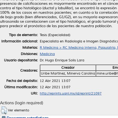
presencia de calcificaciones es mayormente encontrada en el cáncer de
contra el tipo histológico (ductal y lobulillar), se encontró la expresi
100% de los casos en nuestras pacientes; en cuanto a la correlación 
de bajo grado (bien diferenciados, G1/G2), en su mayoría expresaron
ultrasonido se correlacionen con el tipo histológico, el grado tumoral
para predecir el pronóstico de las pacientes de nuestra población.
Tipo de elemento:
Tesis (Especialidad)
Información adicional:
Especialista en Radiología e Imagen Diagnóstic
Materias:
R Medicina > RC Medicina Interna, Psiquiatría,
Divisiones:
Medicina
Usuario depositante:
Dr. Hugo Enrique Solis Lara
Creador
Ema
Creadores:
Uribe Martínez, Minerva Carolina
mine.uribe@
Fecha del depósito:
12 Abr 2021 13:07
Última modificación:
12 Abr 2021 13:07
URI:
http://eprints.uanl.mx/id/eprint/21097
Actions (login required)
Ver elemento