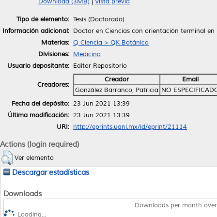
Download (3MB)
|
Vista previa
Tipo de elemento:
Tesis (Doctorado)
Información adicional:
Doctor en Ciencias con orientación terminal e
Materias:
Q Ciencia > QK Botánica
Divisiones:
Medicina
Usuario depositante:
Editor Repositorio
Creador
Email
Creadores:
González Barranco, Patricia
NO ESPECIFICAD
Fecha del depósito:
23 Jun 2021 13:39
Última modificación:
23 Jun 2021 13:39
URI:
http://eprints.uanl.mx/id/eprint/21114
Actions (login required)
Ver elemento
Descargar estadísticas
Downloads
Downloads per month over
Loading...