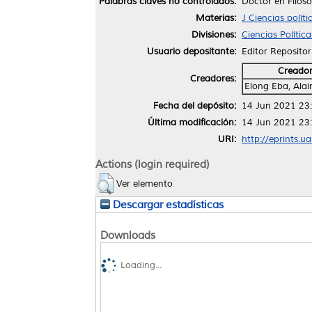
Palabras claves no controlados:
Doctor en Filoso
Materias:
J Ciencias polít
Divisiones:
Ciencias Polític
Usuario depositante:
Editor Repositor
Creado
Creadores:
Elong Eba, Alai
Fecha del depósito:
14 Jun 2021 23
Última modificación:
14 Jun 2021 23
URI:
http://eprints.u
Actions (login required)
Ver elemento
Descargar estadísticas
Downloads
Loading...