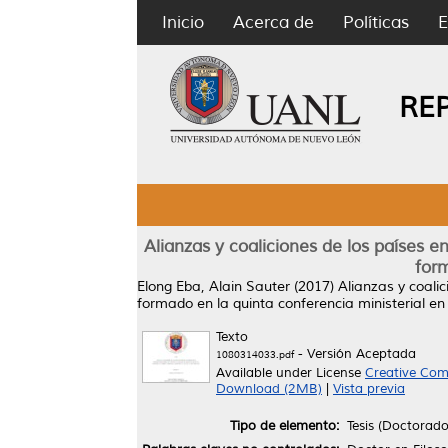
Inicio
Acerca de
Políticas
E
RE
Alianzas y coaliciones de los países e
for
Elong Eba, Alain Sauter
(2017)
Alianzas y coalic
formado en la quinta conferencia ministerial e
Texto
- Versión Aceptada
1080314033.pdf
Available under License
Creative Com
Download (2MB)
|
Vista previa
Tipo de elemento:
Tesis (Doctorado