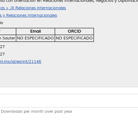
fía con orientación en Relaciones Internacionales, Negocios y Diplomaci
icas > JX Relaciones internacionales
as y Relaciones Internacionales
io
r
Email
ORCID
n Sauter
NO ESPECIFICADO
NO ESPECIFICADO
:27
:27
anl.mx/id/eprint/21146
Downloads per month over past year