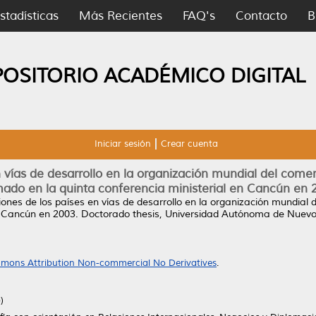
stadísticas
Más Recientes
FAQ's
Contacto
B
POSITORIO ACADÉMICO DIGITAL
Iniciar sesión
Crear cuenta
n vías de desarrollo en la organización mundial del comerc
mado en la quinta conferencia ministerial en Cancún en 
iones de los países en vías de desarrollo en la organización mundial d
n Cancún en 2003.
Doctorado thesis, Universidad Autónoma de Nuevo
mons Attribution Non-commercial No Derivatives
.
)